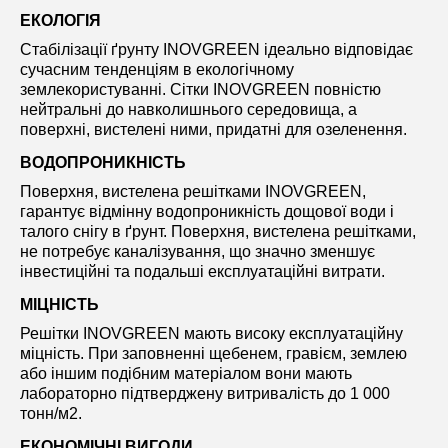
ЕКОЛОГІЯ
Стабілізації ґрунту INOVGREEN ідеально відповідає
сучасним тенденціям в екологічному
землекористуванні. Сітки INOVGREEN повністю
нейтральні до навколишнього середовища, а
поверхні, вистелені ними, придатні для озеленення.
ВОДОПРОНИКНІСТЬ
Поверхня, вистелена решітками INOVGREEN,
гарантує відмінну водопроникність дощової води і
талого снігу в ґрунт. Поверхня, вистелена решітками,
не потребує каналізування, що значно зменшує
інвестиційні та подальші експлуатаційні витрати.
МІЦНІСТЬ
Решітки INOVGREEN мають високу експлуатаційну
міцність. При заповненні щебенем, гравієм, землею
або іншим подібним матеріалом вони мають
лабораторно підтверджену витривалість до 1 000
тонн/м2.
ЕКОНОМІЧНІ ВИГОДИ