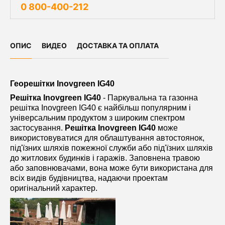
0 800-400-212
ОПИС
ВИДЕО
ДОСТАВКА ТА ОПЛАТА
Георешітки Inovgreen IG40
Решітка Inovgreen IG40
- Паркувальна та газонна
решітка Inovgreen IG40 є найбільш популярним і
універсальним продуктом з широким спектром
застосування.
Решітка Inovgreen IG40
може
використовуватися для облаштування автостоянок,
під'їзних шляхів пожежної служби або під'їзних шляхів
до житлових будинків і гаражів. Заповнена травою
або заповнювачами, вона може бути використана для
всіх видів будівництва, надаючи проектам
оригінальний характер.