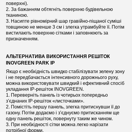
поверхні).
2. За бажанням обтягніть поверхню будівельною
тканиною.
3. Насипте рівномірний шар гравійно-піщаної суміші
товщиною не менше 3 см і злегка утрамбуйте її. Потім
вистилають поверхню сітками і заповнюють за
призначенням.
АЛЬТЕРНАТИВА ВИКОРИСТАННЯ РЕШІТОК
INOVGREEN PARK IP
Якщо є необхідність швидко стабілізувати зелену зону
і не передбачається інтенсивного дорожнього руху,
можна використовувати швидкий і ефективний спосіб
укладання IP-решіток INOVGREEN.
1. Переверніть панель із чотирьох попередньо
з’єднаних IP-решіток «листочками».
2. Помістіть першу панель, злегка притиснувши її до
газону. Потім додаємо і з’єднуємо притисканням ще
одну панель решіток, повернуту таким же чином.
3. При необхідності сітки можна легко нарізати
потрібної форми.