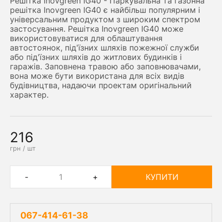
Решітка Inovgreen IG40 - Паркувальна та газонна
решітка Inovgreen IG40 є найбільш популярним і
універсальним продуктом з широким спектром
застосування. Решітка Inovgreen IG40 може
використовуватися для облаштування
автостоянок, під'їзних шляхів пожежної служби
або під'їзних шляхів до житлових будинків і
гаражів. Заповнена травою або заповнювачами,
вона може бути використана для всіх видів
будівництва, надаючи проектам оригінальний
характер.
216
грн / шт
-
+
КУПИТИ
067-414-61-38