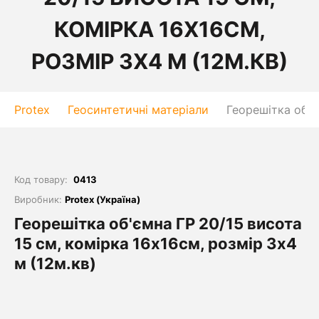
КОМІРКА 16Х16СМ,
РОЗМІР 3Х4 М (12М.КВ)
Protex
Геосинтетичні матеріали
Георешітка об'є
Код товару:
0413
Виробник:
Protex (Україна)
Георешітка об'ємна ГР 20/15 висота
15 см, комірка 16х16см, розмір 3х4
м (12м.кв)