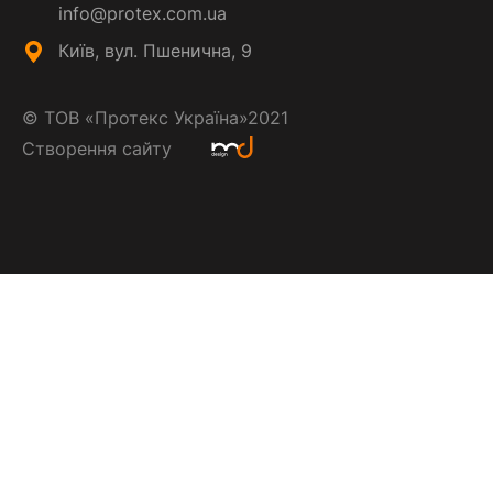
info@protex.com.ua
Київ, вул. Пшенична, 9
©
ТОВ «Протекс Україна»
2021
Створення сайту