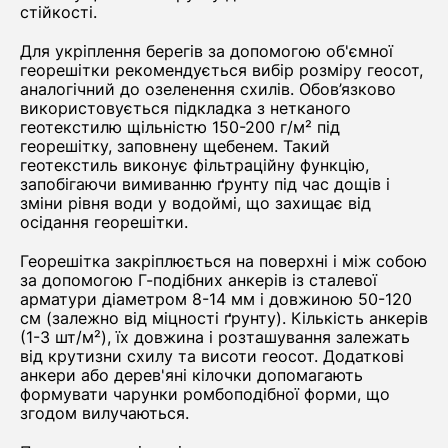
стійкості.
Для укріплення берегів за допомогою об'ємної
георешітки рекомендується вибір розміру геосот,
аналогічний до озеленення схилів. Обов’язково
використовується підкладка з нетканого
геотекстилю щільністю 150-200 г/м² під
георешітку, заповнену щебенем. Такий
геотекстиль виконує фільтраційну функцію,
запобігаючи вимиванню ґрунту під час дощів і
зміни рівня води у водоймі, що захищає від
осідання георешітки.
Георешітка закріплюється на поверхні і між собою
за допомогою Г-подібних анкерів із сталевої
арматури діаметром 8-14 мм і довжиною 50-120
см (залежно від міцності ґрунту). Кількість анкерів
(1-3 шт/м²), їх довжина і розташування залежать
від крутизни схилу та висоти геосот. Додаткові
анкери або дерев'яні кілочки допомагають
формувати чарунки ромбоподібної форми, що
згодом вилучаються.