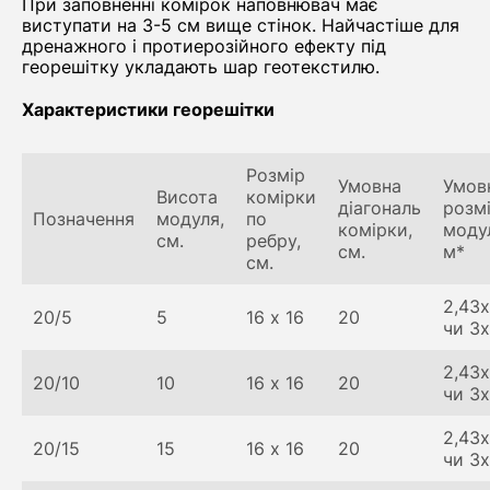
При заповненні комірок наповнювач має
виступати на 3-5 см вище стінок. Найчастіше для
дренажного і протиерозійного ефекту під
георешітку укладають шар геотекстилю.
Характеристики георешітки
Розмір
Умовна
Умов
Висота
комірки
діагональ
розм
Позначення
модуля,
по
комірки,
моду
см.
ребру,
см.
м*
см.
2,43х
20/5
5
16 х 16
20
чи 3
2,43х
20/10
10
16 х 16
20
чи 3
2,43х
20/15
15
16 х 16
20
чи 3