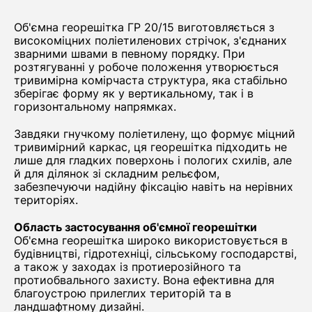
Об'ємна георешітка ГР 20/15 виготовляється з
високоміцних поліетиленових стрічок, з'єднаних
зварними швами в певному порядку. При
розтягуванні у робоче положення утворюється
тривимірна комірчаста структура, яка стабільно
зберігає форму як у вертикальному, так і в
горизонтальному напрямках.
Завдяки гнучкому поліетилену, що формує міцний
тривимірний каркас, ця георешітка підходить не
лише для гладких поверхонь і пологих схилів, але
й для ділянок зі складним рельєфом,
забезпечуючи надійну фіксацію навіть на нерівних
територіях.
Область застосування об'ємної георешітки
Об'ємна георешітка широко використовується в
будівництві, гідротехніці, сільському господарстві,
а також у заходах із протиерозійного та
протиобвального захисту. Вона ефективна для
благоустрою прилеглих територій та в
ландшафтному дизайні.