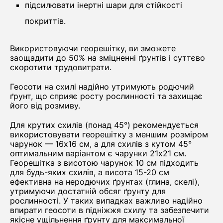
підсилювати інертні шари для стійкості
покриттів.
Використовуючи георешітку, ви зможете
заощадити до 50% на зміцненні ґрунтів і суттєво
скоротити трудовитрати.
Геосоти на схилі надійно утримують родючий
ґрунт, що сприяє росту рослинності та захищає
його від розмиву.
Для крутих схилів (понад 45°) рекомендується
використовувати георешітку з меншим розміром
чарунок — 16х16 см, а для схилів з кутом 45°
оптимальним варіантом є чарунки 21х21 см.
Георешітка з висотою чарунок 10 см підходить
для будь-яких схилів, а висота 15-20 см
ефективна на неродючих ґрунтах (глина, скелі),
утримуючи достатній обсяг ґрунту для
рослинності. У таких випадках важливо надійно
впирати геосоти в підніжжя схилу та забезпечити
якісне ущільнення ґрунту для максимальної