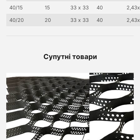
40/15
15
33 х 33
40
2,43х
40/20
20
33 х 33
40
2,43х
Супутні товари