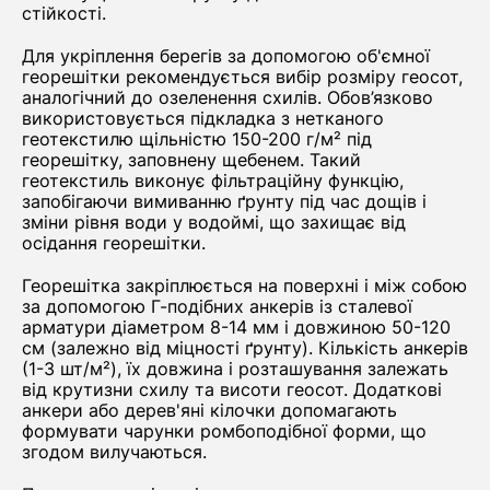
стійкості.
Для укріплення берегів за допомогою об'ємної
георешітки рекомендується вибір розміру геосот,
аналогічний до озеленення схилів. Обов’язково
використовується підкладка з нетканого
геотекстилю щільністю 150-200 г/м² під
георешітку, заповнену щебенем. Такий
геотекстиль виконує фільтраційну функцію,
запобігаючи вимиванню ґрунту під час дощів і
зміни рівня води у водоймі, що захищає від
осідання георешітки.
Георешітка закріплюється на поверхні і між собою
за допомогою Г-подібних анкерів із сталевої
арматури діаметром 8-14 мм і довжиною 50-120
см (залежно від міцності ґрунту). Кількість анкерів
(1-3 шт/м²), їх довжина і розташування залежать
від крутизни схилу та висоти геосот. Додаткові
анкери або дерев'яні кілочки допомагають
формувати чарунки ромбоподібної форми, що
згодом вилучаються.