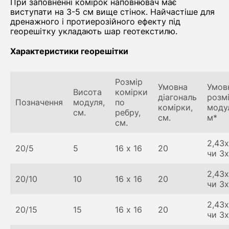
При заповненні комірок наповнювач має
виступати на 3-5 см вище стінок. Найчастіше для
дренажного і протиерозійного ефекту під
георешітку укладають шар геотекстилю.
Характеристики георешітки
Розмір
Умовна
Умов
Висота
комірки
діагональ
розм
Позначення
модуля,
по
комірки,
моду
см.
ребру,
см.
м*
см.
2,43х
20/5
5
16 х 16
20
чи 3
2,43х
20/10
10
16 х 16
20
чи 3
2,43х
20/15
15
16 х 16
20
чи 3