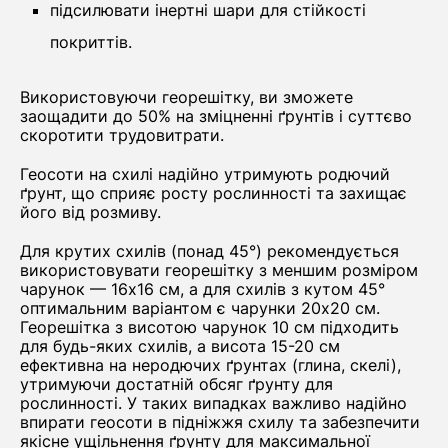
підсилювати інертні шари для стійкості
покриттів.
Використовуючи георешітку, ви зможете
заощадити до 50% на зміцненні ґрунтів і суттєво
скоротити трудовитрати.
Геосоти на схилі надійно утримують родючий
ґрунт, що сприяє росту рослинності та захищає
його від розмиву.
Для крутих схилів (понад 45°) рекомендується
використовувати георешітку з меншим розміром
чарунок — 16х16 см, а для схилів з кутом 45°
оптимальним варіантом є чарунки 20х20 см.
Георешітка з висотою чарунок 10 см підходить
для будь-яких схилів, а висота 15-20 см
ефективна на неродючих ґрунтах (глина, скелі),
утримуючи достатній обсяг ґрунту для
рослинності. У таких випадках важливо надійно
впирати геосоти в підніжжя схилу та забезпечити
якісне ущільнення ґрунту для максимальної