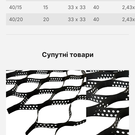
40/15
15
33 х 33
40
2,43х
40/20
20
33 х 33
40
2,43х
Супутні товари