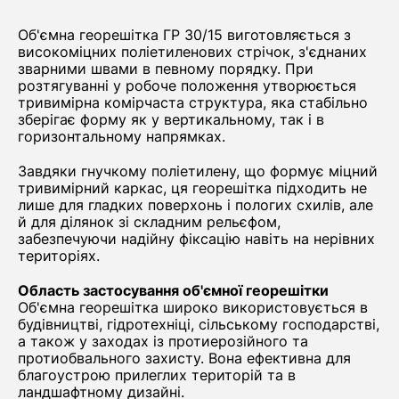
Об'ємна георешітка ГР 30/15 виготовляється з
високоміцних поліетиленових стрічок, з'єднаних
зварними швами в певному порядку. При
розтягуванні у робоче положення утворюється
тривимірна комірчаста структура, яка стабільно
зберігає форму як у вертикальному, так і в
горизонтальному напрямках.
Завдяки гнучкому поліетилену, що формує міцний
тривимірний каркас, ця георешітка підходить не
лише для гладких поверхонь і пологих схилів, але
й для ділянок зі складним рельєфом,
забезпечуючи надійну фіксацію навіть на нерівних
територіях.
Область застосування об'ємної георешітки
Об'ємна георешітка широко використовується в
будівництві, гідротехніці, сільському господарстві,
а також у заходах із протиерозійного та
протиобвального захисту. Вона ефективна для
благоустрою прилеглих територій та в
ландшафтному дизайні.