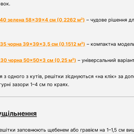
овок.
 40 зелена 58×39×4 см (0,2262 м²)
– чудове рішення д
 35 чорна 39×39×3,5 см (0,1512 м²)
– компактна модель
 30 чорна 50×50×3 см (0,25 м²)
– універсальний варіан
з одного з кутів, решітки з’єднуються «на клік» за до
урні зазори 1–4 см по краях.
 ущільнення
шітки заповнюють щебенем або гравієм на 1–1,5 см вищ