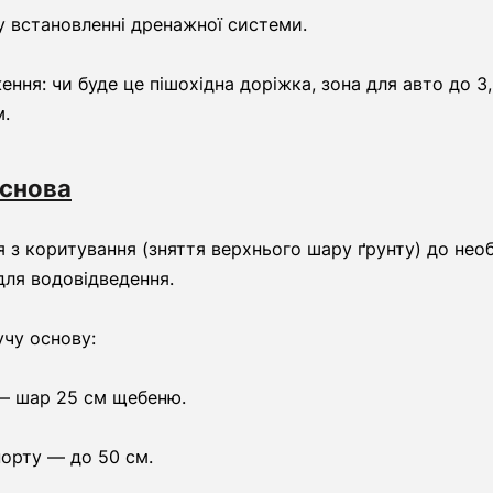
у встановленні дренажної системи.
ння: чи буде це пішохідна доріжка, зона для авто до 3,
м.
основа
 з коритування (зняття верхнього шару ґрунту) до необ
для водовідведення.
учу основу:
— шар 25 см щебеню.
орту — до 50 см.