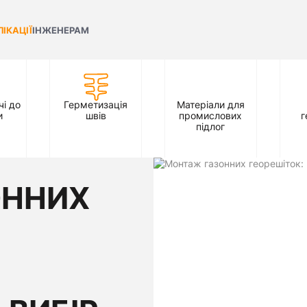
ЛІКАЦІЇ
ІНЖЕНЕРАМ
і до
Герметизація
Матеріали для
и
швів
промислових
г
підлог
ОННИХ