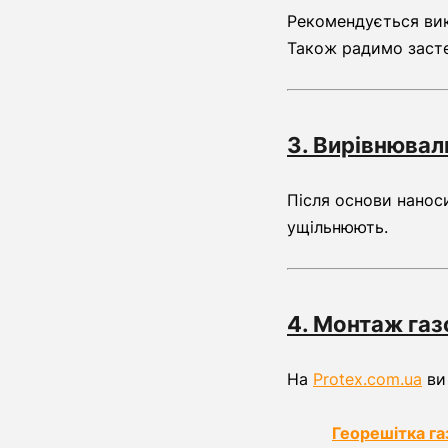
Рекомендується вик
Також радимо застел
3. Вирівнювал
Після основи нанос
ущільнюють.
4. Монтаж газ
На
Protex.com.ua
ви
Георешітка га