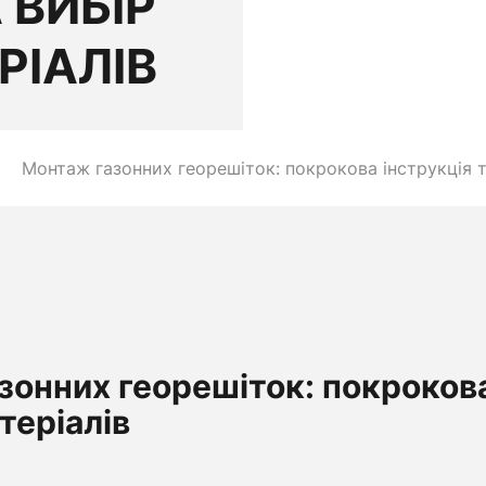
 ВИБІР
РІАЛІВ
Монтаж газонних георешіток: покрокова інструкція та
онних георешіток: покрокова 
теріалів