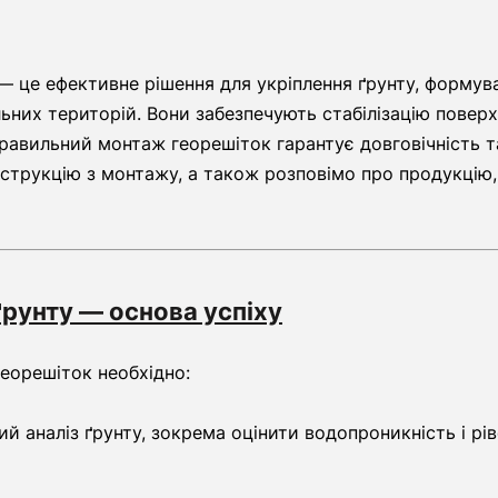
 — це ефективне рішення для укріплення ґрунту, формув
льних територій. Вони забезпечують стабілізацію повер
равильний монтаж георешіток гарантує довговічність та 
нструкцію з монтажу, а також розповімо про продукцію,
 ґрунту — основа успіху
еорешіток необхідно:
ий аналіз ґрунту, зокрема оцінити водопроникність і рі