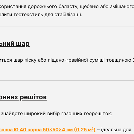
ористання дорожнього баласту, щебеню або змішаного
ити геотекстиль для стабілізації.
ьний шар
иться шар піску або піщано-гравійної суміші товщиною 
онних решіток
 знайдете широкий вибір газонних георешіток:
зонна IG 40 чорна 50×50×4 см (0,25 м²)
– ідеальна для