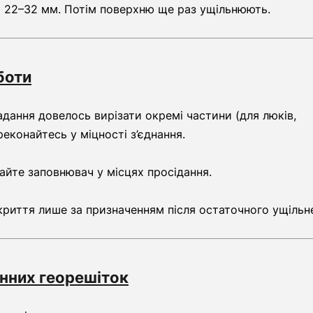
о 22–32 мм. Потім поверхню ще раз ущільнюють.
боти
адання довелось вирізати окремі частини (для люків,
еконайтесь у міцності з’єднання.
айте заповнювач у місцях просідання.
риття лише за призначенням після остаточного ущільн
нних георешіток