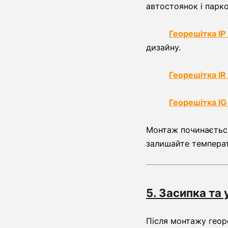
автостоянок і парк
Георешітка IP
дизайну.
Георешітка IR
Георешітка IG
Монтаж починається 
залишайте температ
5. Засипка та
Після монтажу георе