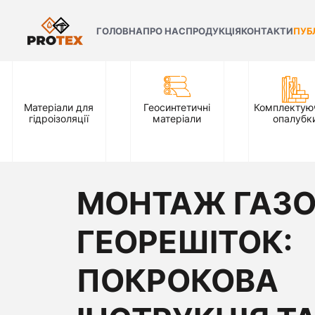
ГОЛОВНА
ПРО НАС
ПРОДУКЦІЯ
КОНТАКТИ
ПУБ
Матеріали для
Геосинтетичні
Комплектуюч
гідроізоляції
матеріали
опалубк
МОНТАЖ ГАЗ
ГЕОРЕШІТОК:
ПОКРОКОВА