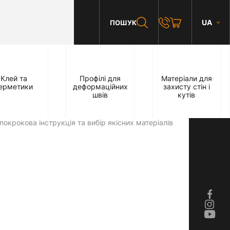
UA
ПОШУК
Клей та
Профілі для
Матеріали для
ерметики
деформаційних
захисту стін і
швів
кутів