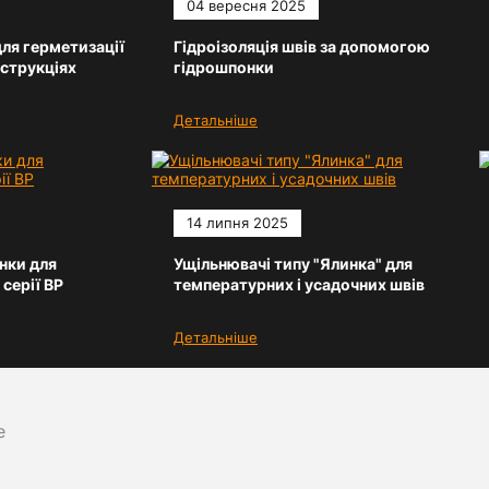
04 вересня 2025
ля герметизації
Гідроізоляція швів за допомогою
нструкціях
гідрошпонки
Детальніше
14 липня 2025
нки для
Ущільнювачі типу "Ялинка" для
 серії ВР
температурних і усадочних швів
Детальніше
е