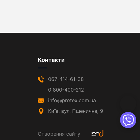
Контакти
067-414-61-38
0 800-400-212
info@protex.com.ua
Київ, вул. Пшенична, 9
Створення сайту