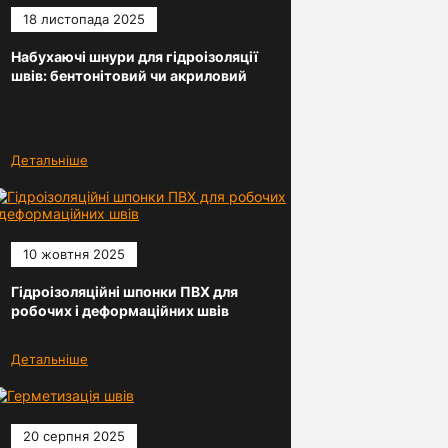
18 листопада 2025
Набухаючі шнури для гідроізоляції
швів: бентонітовий чи акриловий
Детальніше
10 жовтня 2025
Гідроізоляційні шпонки ПВХ для
робочих і деформаційних швів
Детальніше
20 серпня 2025