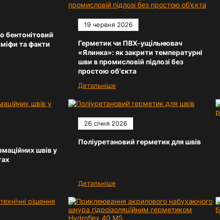
19 червня 2026
о бентонітовий
Герметик чи ПВХ-ущільнювач
 міфи та факти
«Ялинка»: як закрити температурні
шви в промисловій підлозі без
простою об'єкта
Детальніше
26 січня 2026
Поліуретановий герметик для швів
маційних швів у
гах
Детальніше