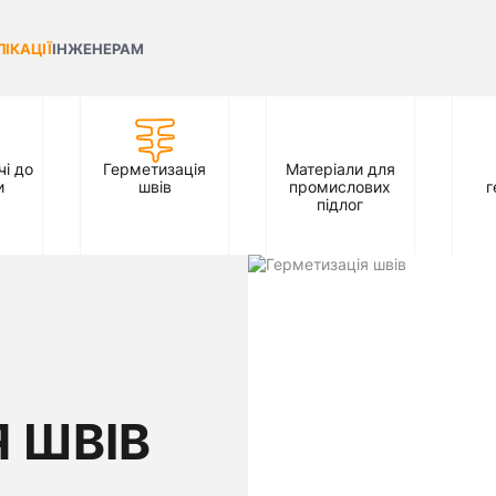
ЛІКАЦІЇ
ІНЖЕНЕРАМ
і до
Герметизація
Матеріали для
и
швів
промислових
г
підлог
 ШВІВ