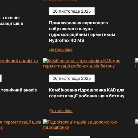
20 листопада 2025
 технічні
Приклеювання акрилового
изації швів
набухаючого шнура
гідроізоляційним герметиком
Hydroflex 40 MS
Детальніше
06 листопада 2025
 технічний аналіз
Комбінована гідрошпонка KAB для
герметизації робочих швів бетону
Детальніше