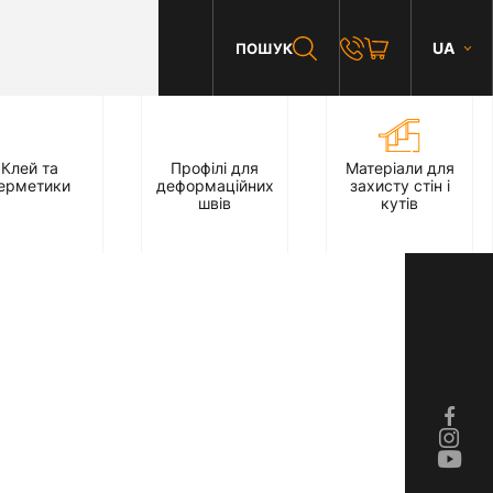
UA
ПОШУК
Клей та
Профілі для
Матеріали для
ерметики
деформаційних
захисту стін і
швів
кутів