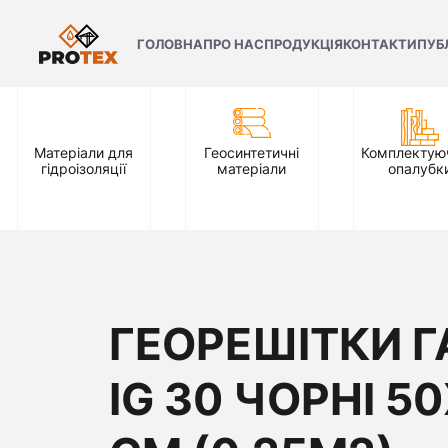
ГОЛОВНА
ПРО НАС
ПРОДУКЦІЯ
КОНТАКТИ
ПУБ
Матеріали для
Геосинтетичні
Комплектуюч
гідроізоляції
матеріали
опалубк
ГЕОРЕШІТКИ Г
IG 30 ЧОРНІ 5