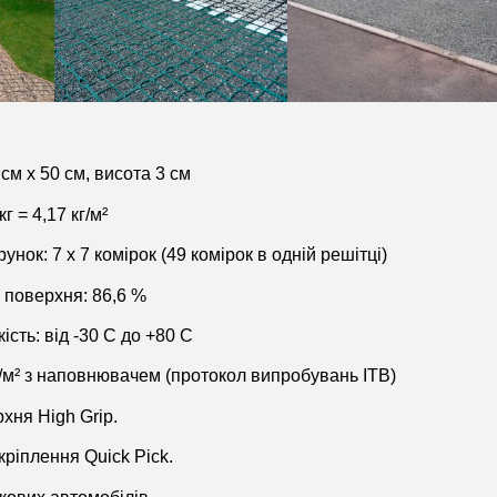
 cм x 50 cм, висота 3 cм
г = 4,17 кг/м²
унок: 7 x 7 комірок (49 комірок в одній решітці)
 поверхня: 86,6 %
ість: від -30 C до +80 C
т/м² з наповнювачем (протокол випробувань ITB)
хня High Grip.
ріплення Quick Pick.