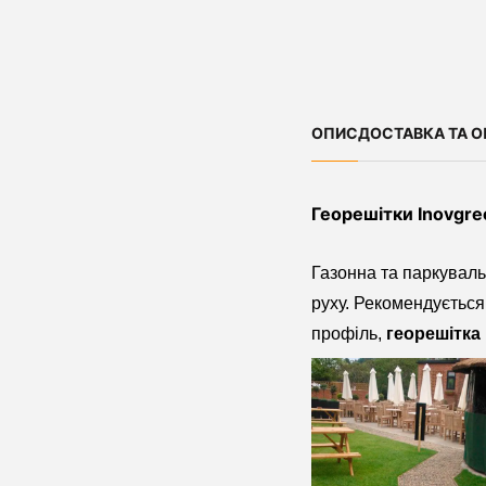
ОПИС
ДОСТАВКА ТА О
Георешітки Inovgre
Газонна та паркуваль
руху. Рекомендується
профіль,
георешітка 