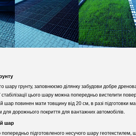
грунту
ого шару грунту, заповнюємо ділянку забудови добре дрено
 стабілізації цього шару можна попередньо вистелити пов
й шар повинен мати товщину від 20 см, в разі підготовки м
см для дорожнього покриття для вантажних автомобілів.
ий шар
 попередньо підготовленого несучого шару геотекстилем, щ