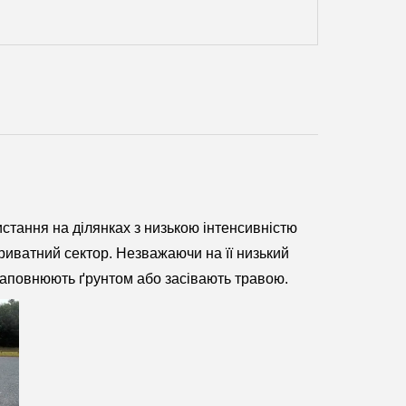
истання на ділянках з низькою інтенсивністю
приватний сектор. Незважаючи на її низький
 заповнюють ґрунтом або засівають травою.