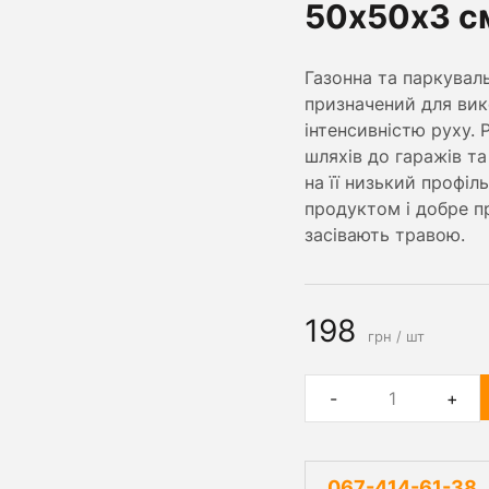
50х50х3 с
Газонна та паркуваль
призначений для вик
інтенсивністю руху. 
шляхів до гаражів та
на її низький профіл
продуктом і добре п
засівають травою.
198
грн / шт
-
+
067-414-61-38