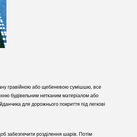
вану гравійною або щебеневою сумішшю, все
ерхню будівельним нетканим матеріалом або
айданчика для дорожнього покриття під легкові
об забезпечити розділення шарів. Потім