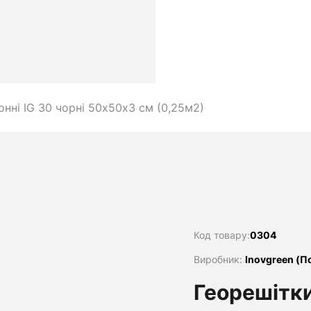
онні IG 30 чорні 50х50х3 см (0,25м2)
Код товару:
0304
Виробник:
Inovgreen (П
Георешітки