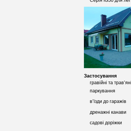
Серія IG30 для лег
Застосування
гравійні та трав’я
паркування
в’їзди до гаражів
дренажні канави
садові доріжки