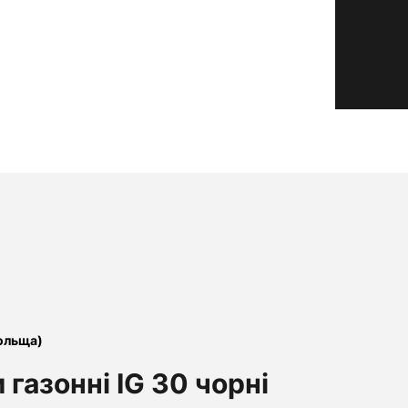
ольща)
 газонні IG 30 чорні