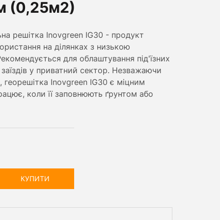
м (0,25м2)
на решітка Inovgreen IG30 - продукт
ористання на ділянках з низькою
Рекомендується для облаштування під'їзних
 заїздів у приватний сектор. Незважаючи
ь, георешітка Inovgreen IG30 є міцним
рацює, коли її заповнюють ґрунтом або
КУПИТИ