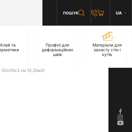
UA
ПОШУК
Клей та
Профілі для
Матеріали для
ерметики
деформаційних
захисту стін і
швів
кутів