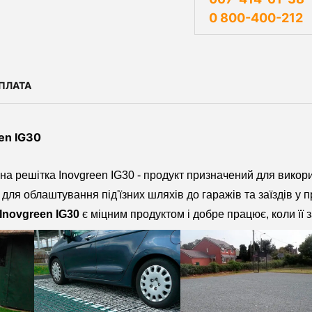
0 800-400-212
ПЛАТА
en IG30
на решітка Inovgreen IG30 - продукт призначений для викор
 для облаштування під'їзних шляхів до гаражів та заїздів у 
Inovgreen IG30
є міцним продуктом і добре працює, коли її