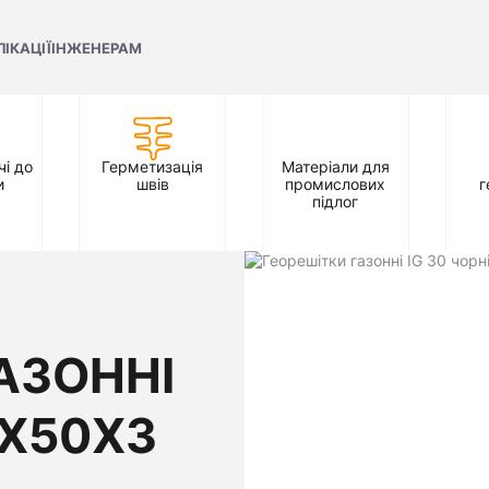
ЛІКАЦІЇ
ІНЖЕНЕРАМ
і до
Герметизація
Матеріали для
и
швів
промислових
г
підлог
АЗОННІ
0Х50Х3