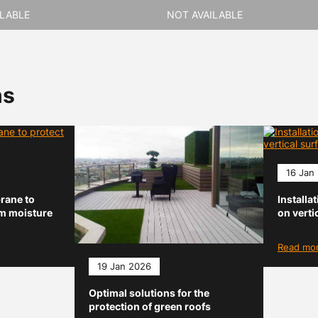
ILABLE
NOT AVAILABLE
ns
16 Jan
rane to
Installa
om moisture
on verti
Read mo
19 Jan 2026
Optimal solutions for the
protection of green roofs