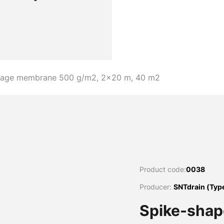
inage membrane 500 g/m2, 2x20 m, 40 m2
Product code:
0038
Producer:
SNTdrain (Тур
Spike-shap