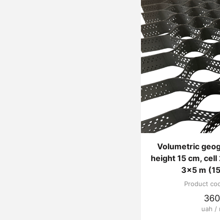
Volumetric geog
height 15 cm, cel
3x5 m (15
Product co
360
uah /