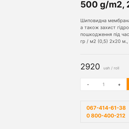
500 g/m2, 
Шиповидна мембрана 
а також захист гідро
пошкодження під час
гр / м2 (0,5) 2х20 м.
2920
uah / roll
-
+
067-414-61-38
0 800-400-212