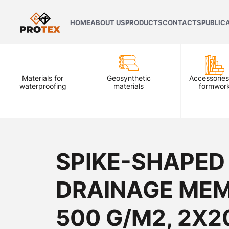
HOME
ABOUT US
PRODUCTS
CONTACTS
PUBLIC
Materials for
Geosynthetic
Accessories
waterproofing
materials
formwor
SPIKE-SHAPED
DRAINAGE ME
500 G/M2, 2X2