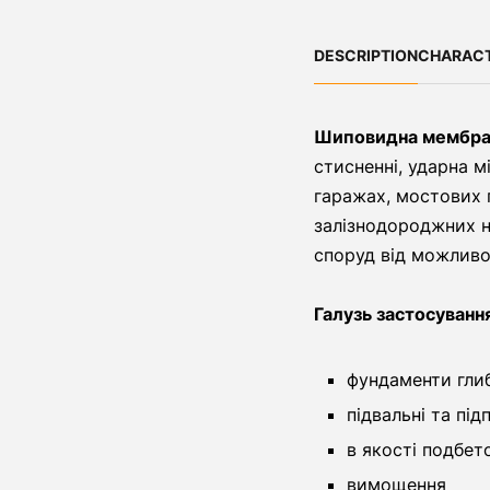
DESCRIPTION
CHARACT
Шиповидна мембра
стисненні, ударна м
гаражах, мостових п
залізнодороджних н
споруд від можливог
Галузь застосуванн
фундаменти гли
підвальні та підп
в якості подбет
вимощення