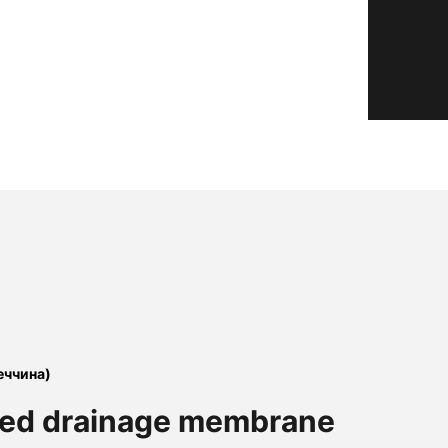
еччина)
ed drainage membrane