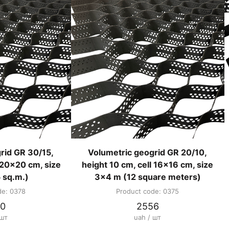
rid GR 30/15,
Volumetric geogrid GR 20/10,
l 20x20 cm, size
height 10 cm, cell 16x16 cm, size
 sq.m.)
3x4 m (12 square meters)
de: 0378
Product code: 0375
0
2556
 шт
uah / шт