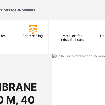
ATIONS
FOR ENGINEERS
 for
Seam sealing
Materials for
Glue
k
industrial floors
MBRANE
0 M, 40