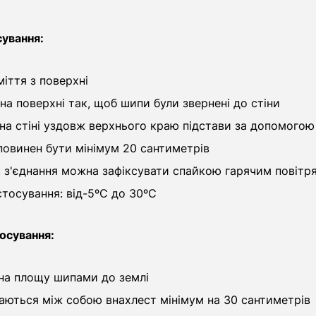
ування:
міття з поверхні
 на поверхні так, щоб шипи були звернені до стіни
 на стіні уздовж верхнього краю підстави за допомогою
повинен бути мінімум 20 сантиметрів
, з'єднання можна зафіксувати спайкою гарячим повіт
тосування: від-5ºС до 30ºС
осування:
 на площу шипами до землі
аються між собою внахлест мінімум на 30 сантиметрів