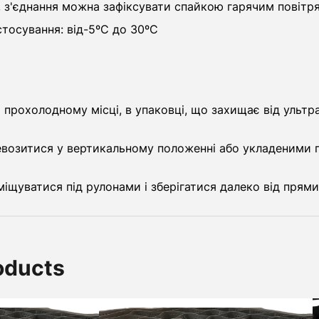
, з'єднання можна зафіксувати спайкою гарячим повіт
тосування: від-5ºС до 30ºС
і прохолодному місці, в упаковці, що захищає від ульт
евозитися у вертикальному положенні або укладеними 
іщуватися під рулонами і зберігатися далеко від прям
oducts