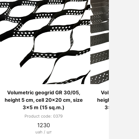
Volumetric geogrid GR 30/05,
Volumetric geo
height 5 cm, cell 20x20 cm, size
height 15 cm, cel
3x5 m (15 sq.m.)
3x4 m (12 sq
Product code: 0379
Product co
1230
36
uah / шт
uah /