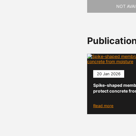
NOT AVA
Publicatio
20 Jan 2026
Spike-shaped memb
protect concrete fr
Read more