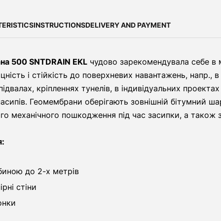
ERISTICS
INSTRUCTIONS
DELIVERY AND PAYMENT
на 500 SNTDRAIN EKL
чудово зарекомендувала себе в мі
іцність і стійкість до поверхневих навантажень, напр., 
ідвалах, кріпленнях тунелів, в індивідуальних проектах
асипів. Геомембрани оберігають зовнішній бітумний шар
о механічного пошкодження під час засипки, а також за
я:
биною до 2-х метрів
ірні стіни
онки