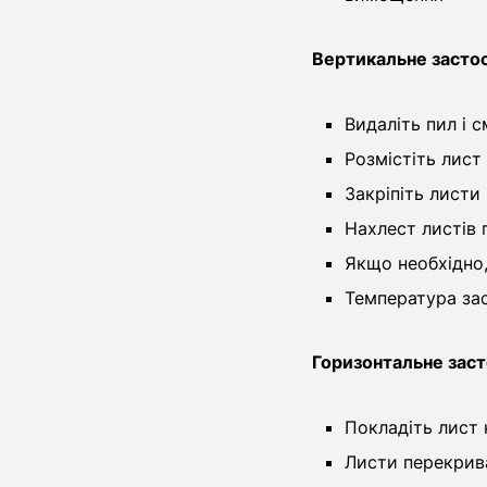
Вертикальне застос
Видаліть пил і с
Розмістіть лист
Закріпіть листи
Нахлест листів 
Якщо необхідно
Температура зас
Горизонтальне заст
Покладіть лист
Листи перекрив