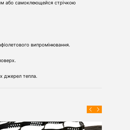
рям або самоклеющейся стрічкою
рафіолетового випромінювання.
поверх.
их джерел тепла.