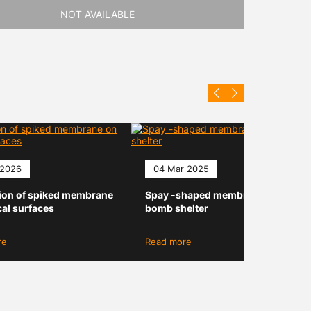
NOT AVAILABLE
NOT AVA
 2026
04 Mar 2025
tion of spiked membrane
Spay -shaped membrane for
cal surfaces
bomb shelter
re
Read more