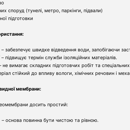
во
их споруд (тунелі, метро, паркінги, підвали)
ної підготовки
ористання:
– забезпечує швидке відведення води, запобігаючи зас
ї – підвищує термін служби ізоляційних матеріалів.
не вимагає складних підготовчих робіт та спеціальних 
еріал стійкий до впливу вологи, хімічних речовин і мех
идної мембрани:
геомембрани досить простий:
і – основа повинна бути чистою та рівною.