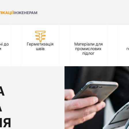
ЛІКАЦІЇ
ІНЖЕНЕРАМ
і до
Герметизація
Матеріали для
и
швів
промислових
г
підлог
А
А
ЛЯ