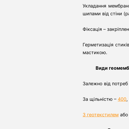
Укладання мембрани
шипами від стіни (р
Фіксація – закріпл
Герметизація стикі
мастикою.
Види геомемб
Залежно від потреб
За щільністю –
400
,
З геотекстилем
або 