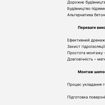
Дорожнє будівницт
Будівництво підземн
Альтернатива бетон
Переваги вик
Ефективний дренаж 
Захист гідроізоляці
Простота монтажу – 
Довговічність – мат
Монтаж шипов
Процес укладання 
Підготовка поверхн