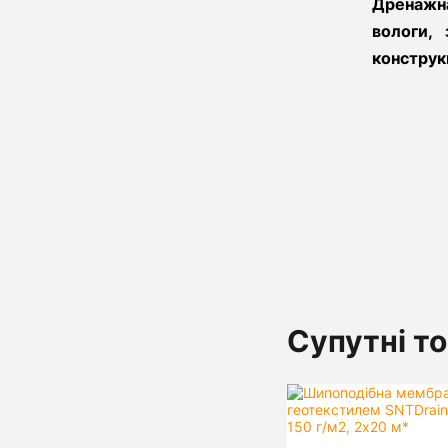
Дренажна
вологи,
конструкц
Супутні т