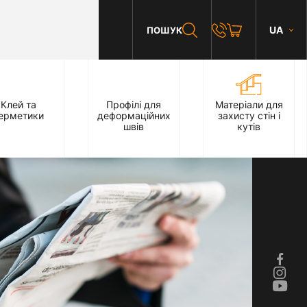
UA
ПОШУК
Клей та
Профілі для
Матеріали для
ерметики
деформаційних
захисту стін і
швів
кутів