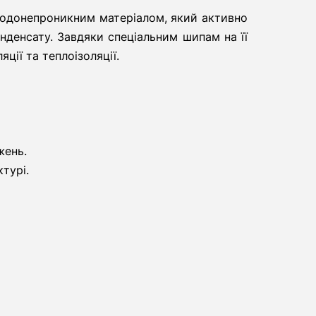
водонепроникним матеріалом, який активно
нденсату. Завдяки спеціальним шипам на її
ції та теплоізоляції.
жень.
турі.