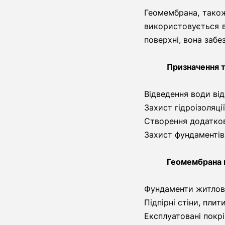
Геомембрана, також
використовується в
поверхні, вона забе
Призначення т
Відведення води від
Захист гідроізоляці
Створення додатков
Захист фундаментів 
Геомембрана 
Фундаменти житлов
Підпірні стіни, пли
Експлуатовані покрі