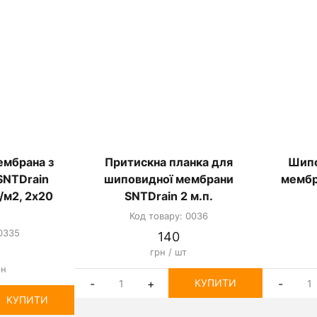
ембрана з
Притискна планка для
Шипо
SNTDrain
шиповидної мембрани
мембр
г/м2, 2х20
SNTDrain 2 м.п.
Код товару: 0036
0335
140
грн / шт
он
-
+
-
КУПИТИ
КУПИТИ