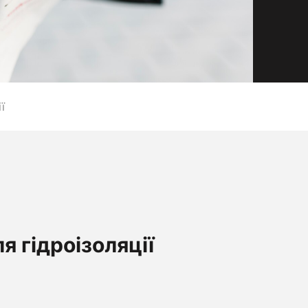
ї
 гідроізоляції