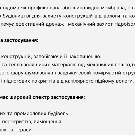
 відома як профільована або шиповидна мембрана, є 
 будівництві для захисту конструкцій від вологи та ко
зпечує ефективний дренаж і механічний захист гідроізоля
а застосування:
 конструкцій, запобігаючи її накопиченню.
ї та теплоізоляційних матеріалів від механічних пошкод
ого шару шумоізоляції завдяки своїй комірчастій струк
і підлогових покриттів від капілярного підйому вологи.
має широкий спектр застосування:
их та промислових будівель
ти перекриттів, вимощення
влі та тераси