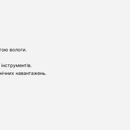
тою вологи.
інструментів.
анічних навантажень.