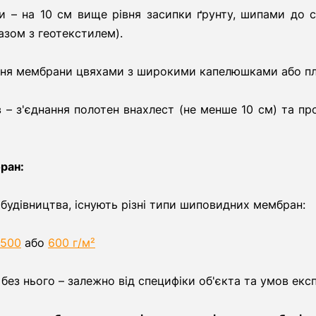
 – на 10 см вище рівня засипки ґрунту, шипами до с
азом з геотекстилем).
ення мембрани цвяхами з широкими капелюшками або п
в – з'єднання полотен внахлест (не менше 10 см) та 
ран:
 будівництва, існують різні типи шиповидних мембран:
500
або
600 г/м²
без нього – залежно від специфіки об'єкта та умов експ