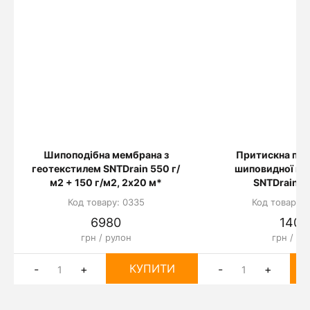
Шипоподібна мембрана з
Притискна пла
геотекстилем SNTDrain 550 г/
шиповидної м
м2 + 150 г/м2, 2х20 м*
SNTDrain 2 
Код товару: 0335
Код товару: 
6980
140
грн / рулон
грн / шт
КУПИТИ
-
+
-
+