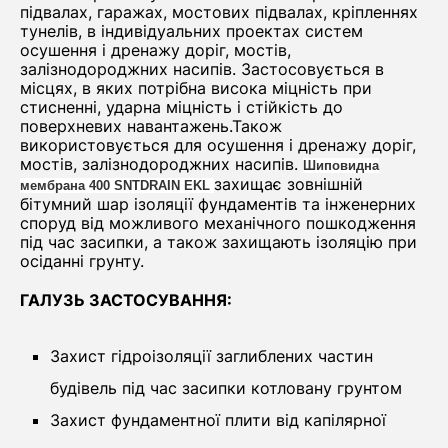
підвалах, гаражах, мостових підвалах, кріпленнях
тунелів, в індивідуальних проектах систем
осушення і дренажу доріг, мостів,
залізнодороджних насипів. Застосовується в
місцях, в яких потрібна висока міцність при
стисненні, ударна міцність і стійкість до
поверхневих навантажень.Також
використовується для осушення і дренажу доріг,
мостів, залізнодороджних насипів.
Шиповидна
захищає зовнішній
мембрана 400 SNTDRAIN EKL
бітумний шар ізоляції фундаментів та інженерних
споруд від можливого механічного пошкодження
під час засипки, а також захищають ізоляцію при
осіданні грунту.
ГАЛУЗЬ ЗАСТОСУВАННЯ:
Захист гідроізоляції заглиблених частин
будівель під час засипки котловану грунтом
Захист фундаментної плити від капілярної