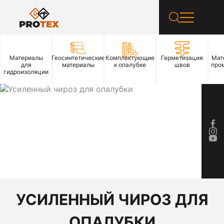
Материалы
Геосинтетические
Комплектующие
Герметизация
Мат
для
материалы
к опалубке
швов
про
гидроизоляции
УСИЛЕННЫЙ ЧИРОЗ ДЛЯ
ОПАЛУБКИ