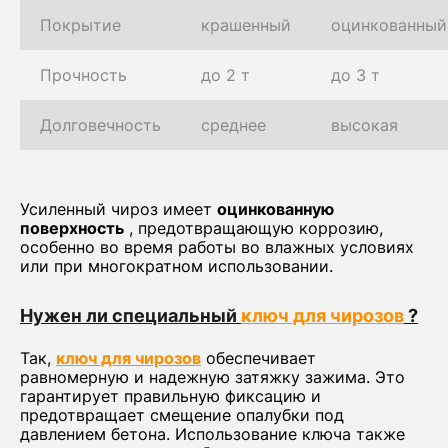
Покрытие
крашенный
оцинкованный
Прочность
до 2 т
до 3 т
Долговечность
среднее
высокая
Усиленный чироз имеет
оцинкованную
поверхность
, предотвращающую коррозию,
особенно во время работы во влажных условиях
или при многократном использовании.
Нужен ли специальный
ключ для чирозов
?
Так,
ключ для чирозов
обеспечивает
равномерную и надежную затяжку зажима. Это
гарантирует правильную фиксацию и
предотвращает смещение опалубки под
давлением бетона. Использование ключа также