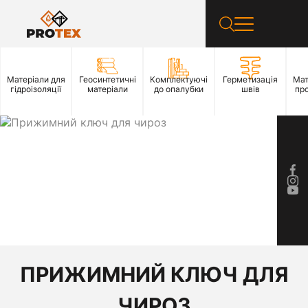
Матеріали для
Геосинтетичні
Комплектуючі
Герметизація
Мат
гідроізоляції
матеріали
до опалубки
швів
пр
ПРИЖИМНИЙ КЛЮЧ ДЛЯ
ЧИРОЗ