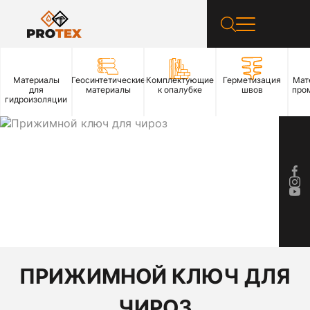
Материалы
Геосинтетические
Комплектующие
Герметизация
Мат
для
материалы
к опалубке
швов
про
гидроизоляции
ПРИЖИМНОЙ КЛЮЧ ДЛЯ
ЧИРОЗ