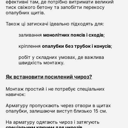
ефективні там, де потрібно витримати великий
тиск свіжого бетону та запобігти перекосу
опалубних щитів.
Також ці затискачі ідеально підходять для:
заливання
монолітних поясів і сходів
;
кріплення
опалубки без трубок і конусів
;
робіт у складних умовах, де важлива
швидкість монтажу.
Як встановити посилений чироз?
Монтаж простий і не потребує спеціальних
навичок:
Арматуру пропускають через отвори в щитах
опалубки, залишаючи виступ близько 15 см.
На арматуру одягають чироз і затягують
спеціальним ключем для чирозів
.