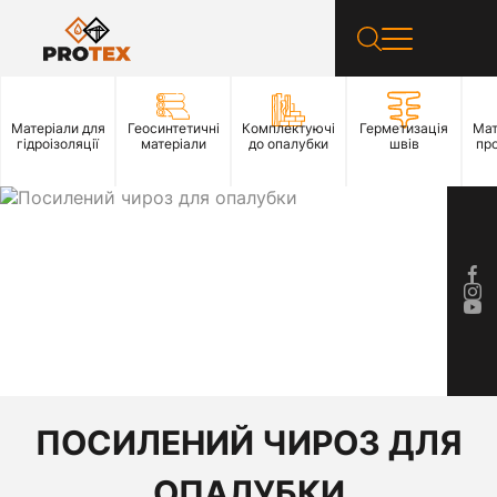
Матеріали для
Геосинтетичні
Комплектуючі
Герметизація
Мат
гідроізоляції
матеріали
до опалубки
швів
пр
ПОСИЛЕНИЙ ЧИРОЗ ДЛЯ
ОПАЛУБКИ