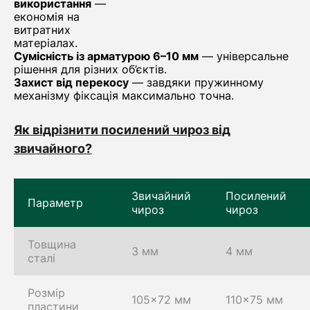
використання
—
економія на
витратних
матеріалах.
Сумісність із арматурою 6–10 мм
— універсальне
рішення для різних об’єктів.
Захист від перекосу
— завдяки пружинному
механізму фіксація максимально точна.
Як відрізнити посилений чироз від
звичайного?
Звичайний
Посилений
Параметр
чироз
чироз
Товщина
3 мм
4 мм
сталі
Розмір
105×72 мм
110×75 мм
пластини