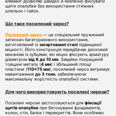
елемент дозволяє швидко й безпечно фіксувати
щити опалубки без використання стяжних
шпильок і гайок.
Що таке посилений чироз?
Посилений чироз
— це спеціальний пружинний
затискач багаторазового використання,
виготовлений із
загартованої сталі
підвищеної
міцності. Його конструкція передбачає дисковий
механізм із зубцями, які міцно фіксують арматуру
діаметром
від 6 до 10 мм
. Завдяки покращеній
товщині металу (
4 мм
) і збільшеній площі
пластини (
110×75 мм
), посилений чироз витримує
навантаження
до 3 тонн
, забезпечуючи
максимальну жорсткість опалубної системи.
Для чого використовують посилені чирози?
Посилені чирози застосовуються для
фіксації
щитів опалубки
при бетонуванні фундаментів,
колон, стін, балок і перекриттів. Вони особливо