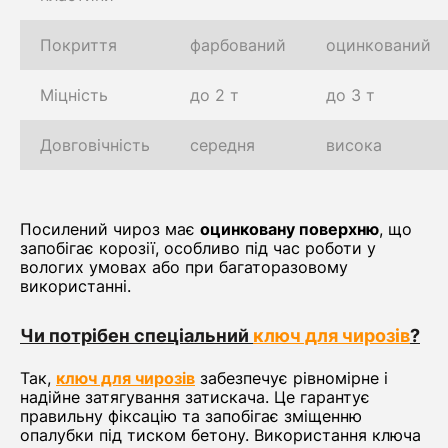
Покриття
фарбований
оцинкований
Міцність
до 2 т
до 3 т
Довговічність
середня
висока
Посилений чироз має
оцинковану поверхню
, що
запобігає корозії, особливо під час роботи у
вологих умовах або при багаторазовому
використанні.
Чи потрібен спеціальний
ключ для чирозів
?
Так,
ключ для чирозів
забезпечує рівномірне і
надійне затягування затискача. Це гарантує
правильну фіксацію та запобігає зміщенню
опалубки під тиском бетону. Використання ключа