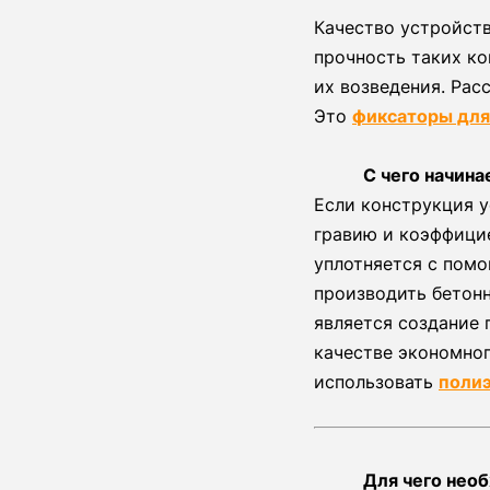
Качество устройств
прочность таких ко
их возведения. Рас
Это
фиксаторы для
С чего начин
Если конструкция у
гравию и коэффицие
уплотняется с пом
производить бетон
является создание 
качестве экономно
использовать
поли
Для чего необ