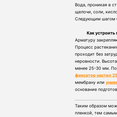
Вода, проникая в с
щелочи, соли, кисл
Следующим шагом б
Как устроить
Арматуру закрепляю
Процесс растекани
проходит без затру
неровности. Высота
менее 25-30 мм. П
фиксатор настил 2
мембрану или
унив
основание подготов
Таким образом мож
пленкой, тем самым