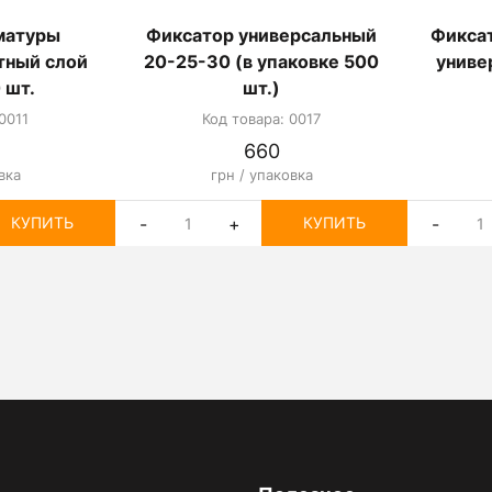
матуры
Фиксатор универсальный
Фиксат
тный слой
20-25-30 (в упаковке 500
униве
 шт.
шт.)
0011
Код товара: 0017
660
вка
грн / упаковка
-
+
-
КУПИТЬ
КУПИТЬ