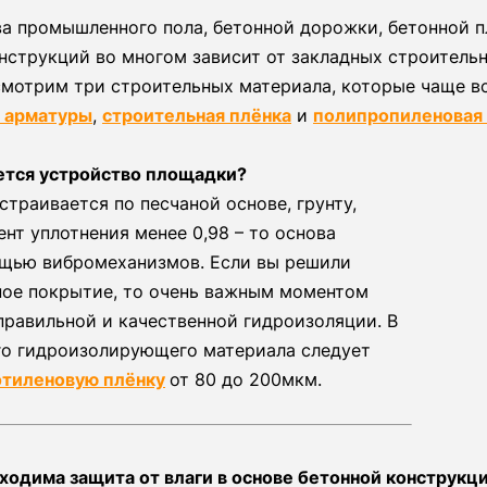
а промышленного пола, бетонной дорожки, бетонной п
нструкций во многом зависит от закладных строитель
смотрим три строительных материала, которые чаще в
 арматуры
,
строительная плёнка
и
полипропиленовая
ается устройство площадки?
страивается по песчаной основе, грунту,
нт уплотнения менее 0,98 – то основа
ощью вибромеханизмов. Если вы решили
ное покрытие, то очень важным моментом
правильной и качественной гидроизоляции. В
го гидроизолирующего материала следует
этиленовую плёнку
от 80 до 200мкм.
ходима защита от влаги в основе бетонной конструкц