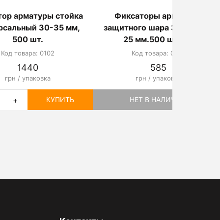
ор арматуры стойка
Фиксаторы арматуры
рсальный 30-35 мм,
защитного шара Звездочка
500 шт.
25 мм.500 шт/уп.
Код товара: 0102
Код товара: 0001
1440
585
грн / упаковка
грн / упаковка
+
КУПИТЬ
НЕТ В НАЛИЧИИ