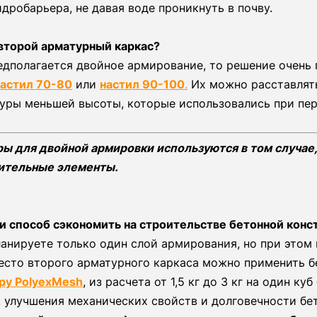
идробарьера, не давая воде проникнуть в почву.
 второй арматурный каркас?
едполагается двойное армирование, то решение очень
настил 70-80
или
настил 90-100
.
Их можно расставлят
уры меньшей высоты, которые использовались при пер
ы для двойной армировки используются в том случае
ительные элементы.
и способ сэкономить на строительстве бетонной кон
ланируете только один слой армирования, но при этом 
есто второго арматурного каркаса можно применить б
ру PolyexMesh
, из расчета от 1,5 кг до 3 кг на один к
улучшения механических свойств и долговечности бет