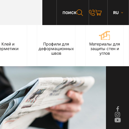
RU
ПОИСК
Клей и
Профили для
Материалы для
ерметики
деформационных
защиты стен и
швов
углов