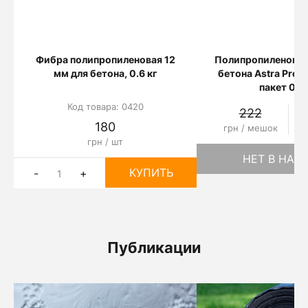
Фибра полипропиленовая 12
Полипропиленовая
мм для бетона, 0.6 кг
бетона Astra ProM
пакет 0.6 
Код товара: 0420
222
180
грн / мешок
г
грн / шт
НЕТ В НАЛ
КУПИТЬ
-
+
Публикации