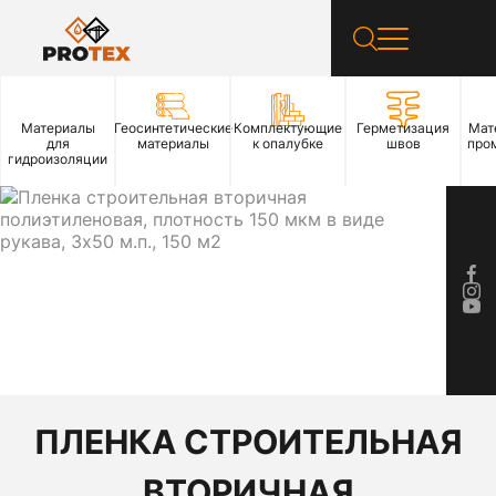
Материалы
Геосинтетические
Комплектующие
Герметизация
Мат
для
материалы
к опалубке
швов
про
гидроизоляции
ПЛЕНКА СТРОИТЕЛЬНАЯ
ВТОРИЧНАЯ