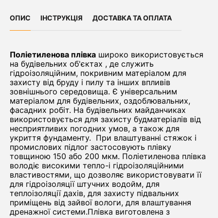
ОПИС
ІНСТРУКЦІЯ
ДОСТАВКА ТА ОПЛАТА
Поліетиленова плівка
широко використовується
на будівельних об'єктах , де служить
гідроізоляційним, покривним матеріалом для
захисту від бруду і пилу та інших впливів
зовнішнього середовища. Є універсальним
матеріалом для будівельних, оздоблювальних,
фасадних робіт. На будівельних майданчиках
використовується для захисту будматеріалів від
несприятливих погодних умов, а також для
укриття фундаменту. При влаштуванні стяжок і
промислових підлог застосовують плівку
товщиною 150 або 200 мкм. Поліетиленова плівка
володіє високими тепло-і гідроізоляційними
властивостями, що дозволяє використовувати її
для гідроізоляції штучних водойм, для
теплоізоляції дахів, для захисту підвальних
приміщень від зайвої вологи, для влаштування
дренажної системи.Плівка виготовлена з