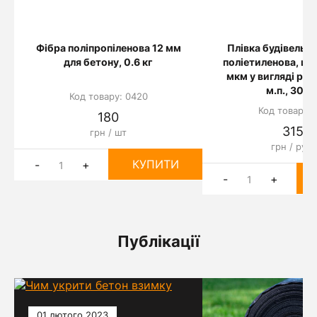
Фібра поліпропіленова 12 мм
Плівка будівельн
для бетону, 0.6 кг
поліетиленова, щі
мкм у вигляді рук
м.п., 300 
Код товару: 0420
Код товару: 
180
3150
грн / шт
грн / рул
КУПИТИ
-
+
-
+
Публікації
01 лютого 2023