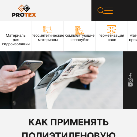
Материалы
Геосинтетические
Комплектующие
Герметизация
Мат
для
материалы
к опалубке
швов
про
гидроизоляции
КАК ПРИМЕНЯТЬ
ПОЛИЭТИЛЕНОВУЮ