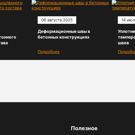
06 августа 2025
14 июл
Деформационные швы в
Уплотни
тонного
бетонных конструкциях
темпер
тава
швов
Подробнее
Подробн
Полезное