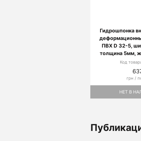
Гидрошпонка вн
деформационны
ПВХ D 32-5, ш
толщина 5мм, ж
Код товар
63
грн / п
НЕТ В Н
Публикац