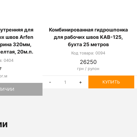
утренняя для
Комбинированная гидрошпонка
х швов Arfen
для рабочих швов KAB-125,
ирина 320мм,
бухта 25 метров
елтая, 20м.п.
Код товара: 0094
а: 0404
26250
7
грн / рулон
ог.м
-
+
КУПИТЬ
АЛИЧИИ
ии