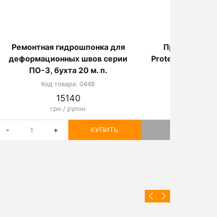
Ремонтная гидрошпонка для
Профиль ПВХ
деформационных швов серии
Protex уплотнит
ПО-3, бухта 20 м. п.
Код товара: 0448
Код товар
15140
18
грн / рулон
грн / 
-
+
КУПИТЬ
НЕТ В Н