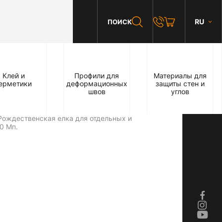
RU
ПОИСК
Клей и
Профили для
Материалы для
ерметики
деформационных
защиты стен и
швов
углов