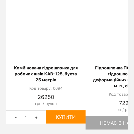
Комбінована гідрошпонка для
Гідрошпонка ПО-1
робочих швів KAB-125, бухта
гідрошпонка
25 метрів
деформаційних шві
м. п., сір
Код товару: 0094
Код товару: 
26250
7220
грн / рулон
грн / рул
КУПИТИ
-
+
НЕМАЄ В НАЯ