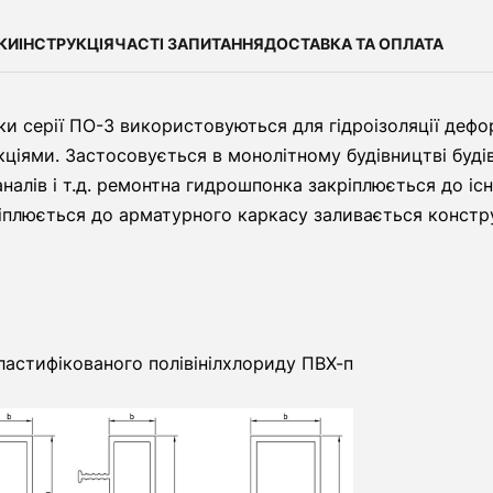
КИ
ІНСТРУКЦІЯ
ЧАСТІ ЗАПИТАННЯ
ДОСТАВКА ТА ОПЛАТА
ки серії ПО-3 використовуються для гідроізоляції дефо
ціями. Застосовується в монолітному будівництві будів
 каналів і т.д. ремонтна гидрошпонка закріплюється до іс
плюється до арматурного каркасу заливається констру
ластифікованого полівінілхлориду ПВХ-п