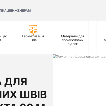
ЛІКАЦІЇ
ІНЖЕНЕРАМ
і до
Герметизація
Матеріали для
и
швів
промислових
г
підлог
 ДЛЯ
ИХ ШВІВ