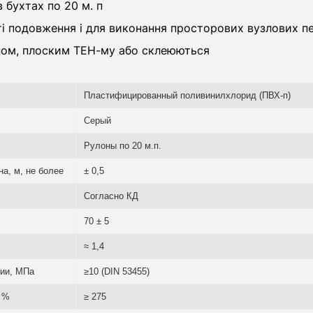
 бухтах по 20 м. п
і подовження і для виконання просторових вузлових п
ном, плоским ТЕН-му або склеюються
Пластифицированный поливинилхлорид (ПВХ-п)
Серый
Рулоны по 20 м.п.
а, м, не более
± 0,5
Согласно КД
70 ± 5
≈ 1,4
нии, МПа
≥10 (DIN 53455)
, %
≥ 275