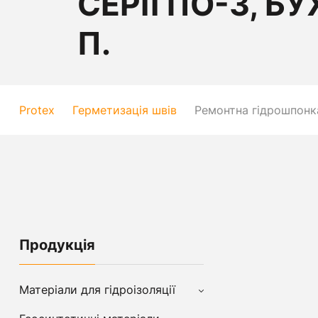
СЕРІЇ ПО-3, БУ
П.
Protex
Герметизація швів
Ремонтна гідрошпонка
Продукція
Матеріали для гідроізоляції