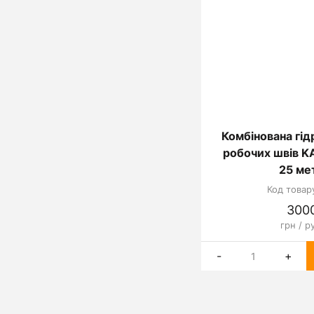
Комбінована гі
робочих швів K
25 ме
Код товар
300
грн / р
-
+