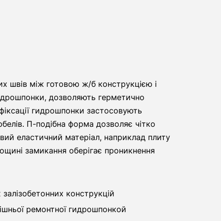
их швів між готовою ж/б конструкцією і
 гидрошпонки, дозволяють герметично
ї фіксації гидрошпонки застосовують
белів. П-подібна форма дозволяє чітко
вий еластичний матеріал, наприклад плиту
площині замикання оберігає проникнення
 залізобетонних конструкцій
нішньої ремонтної гидрошпонкой