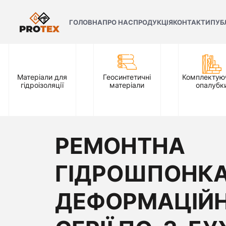
ГОЛОВНА
ПРО НАС
ПРОДУКЦІЯ
КОНТАКТИ
ПУБ
Матеріали для
Геосинтетичні
Комплектуюч
гідроізоляції
матеріали
опалубк
РЕМОНТНА
ГІДРОШПОНКА
ДЕФОРМАЦІЙН