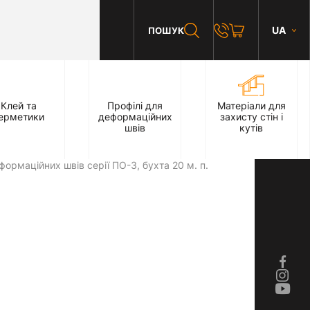
UA
ПОШУК
Клей та
Профілі для
Матеріали для
ерметики
деформаційних
захисту стін і
швів
кутів