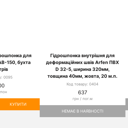
дрошпонка для
Гідрошпонка внутрішня для
AB-150, бухта
деформаційних швів Arfen ПВХ
трів
D 32-5, ширина 320мм,
товщина 40мм, жовта, 20 м.п.
у: 0095
Код товару: 0404
00
улон
637
грн / пог.м
КУПИТИ
НЕМАЄ В НАЯВНОСТІ