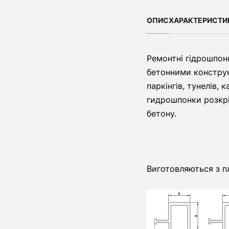
ОПИС
ХАРАКТЕРИСТИ
Ремонтні гідрошпон
бетонними конструк
паркінгів, тунелів,
гидрошпонки розкрі
бетону.
Виготовляються з п