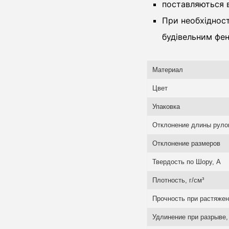
поставляються в
При необхідност
будівельним фе
Материал
Цвет
Упаковка
Отклонение длины рулон
Отклонение размеров
Твердость по Шору, А
Плотность, г/см³
Прочность при растяже
Удлинение при разрыве