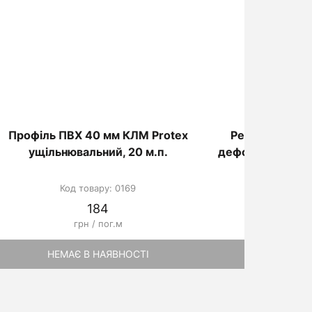
Профіль ПВХ 40 мм КЛМ Protex
Ремонтна гід
ущільнювальний, 20 м.п.
деформаційних 
ПВХ, бухта 
Код товару: 0169
Код товар
184
110
грн / пог.м
грн / 
НЕМАЄ В НАЯВНОСТІ
НЕМАЄ В Н