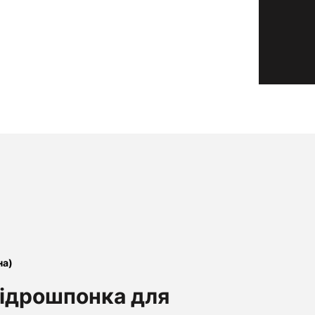
на)
гідрошпонка для