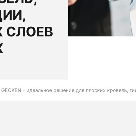
ИИ,
 СЛОЕВ
Х
 GEOKEN - идеальное решение для плоских кровель, г