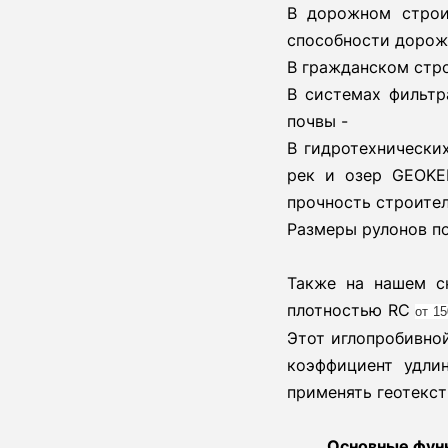
В дорожном строи
способности дорож
В гражданском стро
В системах фильтр
почвы -
В гидротехнически
рек и озер GEOKE
прочность строите
Размеры рулонов по
Также на нашем с
плотностью RC
от 15
Этот иглопробивной
коэффициент удли
применять геотекст
Основные фун