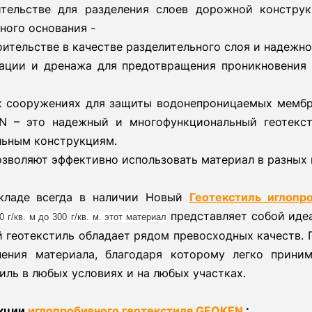
тельстве для разделения слоев дорожной констру
ного основания -
ительстве в качестве разделительного слоя и надежн
ации и дренажа для предотвращения проникновения 
х сооружениях для защиты водонепроницаемых мембр
N – это надежный и многофункциональный геотекс
льным конструкциям.
зволяют эффективно использовать материал в разных 
кладе всегда в наличии Новый
Геотекстиль иглоп
представляет собой идеа
0 г/кв. м до 300
г/кв. м. этот материал
 геотекстиль обладает рядом превосходных качеств. П
нения материала, благодаря которому легко прини
иль в любых условиях и на любых участках.
кции
иглопробивного геотекстиля GEOKEN
: