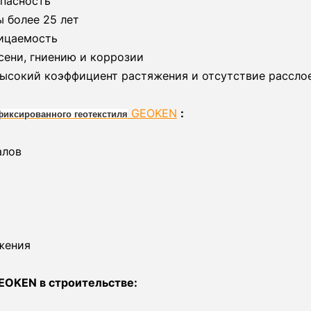
опасность
 более 25 лет
ицаемость
сени, гниению и коррозии
высокий коэффициент растяжения и отсутствие рассло
GEOKEN
:
иксированного геотекстиля
алов
жения
EOKEN в строительстве: