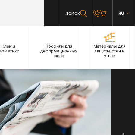
RU
ПОИСК
Клей и
Профили для
Материалы для
ерметики
деформационных
защиты стен и
швов
углов