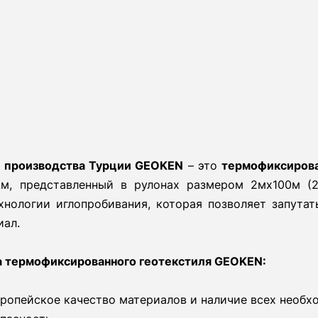
ь производства Турции GEOKEN
– это
термофиксиров
в.м, представленный в рулонах размером 2мх100м (
хнологии иглопробивания, которая позволяет запута
иал.
 термофиксированного геотекстиля GEOKEN:
вропейское качество материалов и наличие всех необ