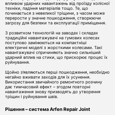
впливом ударних навантажень від проїзду колісної
техніки, падіння матеріалів тощо. Те, що
починається з невеликої тріщини, з часом може
перерости у значне пошкодження, створюючи
загрозу для безпеки та експлуатації приміщення.
З розвитком технологій на заводах і складах
традиційні навантажувачі на гумових колесах
поступово замінюються на компактніші
електричні моделі з жорсткими колесами. Такі
навантажувачі спричиняють значно сильніший
ударний вплив на стики, що прискорює процес їх
руйнування.
Щойно з’являються перші пошкодження, необхідно
негайно вживати заходів для їх усунення.
Використання звичайного ремонтного розчину
дає тимчасовий ефект – згодом повторні
навантаження знову призводять до утворення
тріщин і руйнування швів.
Рішення – система Arfen Repair Joint