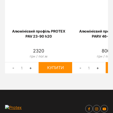
Алюмінієвий профіль PROTEX
Алюмінієвий проф
PAV 23-90 h20
PARV 46-30
2320
800
грн / пог.м
грн / пог.
КУПИТИ
-
+
-
+