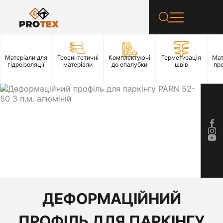
Матеріали для
Геосинтетичні
Комплектуючі
Герметизація
Мат
гідроізоляції
матеріали
до опалубки
швів
пр
ДЕФОРМАЦІЙНИЙ
ПРОФІЛЬ ДЛЯ ПАРКІНГУ