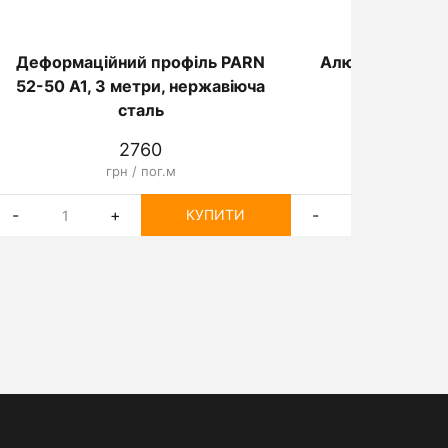
Деформаційний профіль PARN
Алюмінієвий п
52-50 А1, 3 метри, нержавіюча
PAV 23-
сталь
2760
25
грн / пог.м
грн / 
-
+
-
+
КУПИТИ