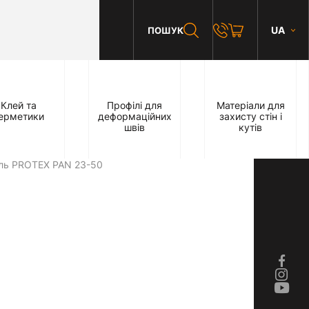
UA
ПОШУК
Клей та
Профілі для
Матеріали для
ерметики
деформаційних
захисту стін і
швів
кутів