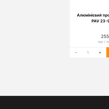
Алюмінієвий пр
PAV 23-
255
грн / п
-
+