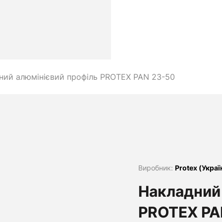
ний алюмінієвий профіль PROTEX PAN 23-50
Виробник:
Protex (Украї
Накладний 
PROTEX PA