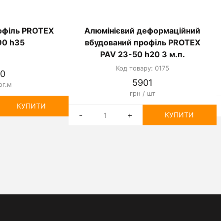
офіль PROTEX
Алюмінієвий деформаційний
90 h35
вбудований профіль PROTEX
PAV 23-50 h20 3 м.п.
Код товару: 0175
0
5901
ог.м
грн / шт
КУПИТИ
-
+
КУПИТИ