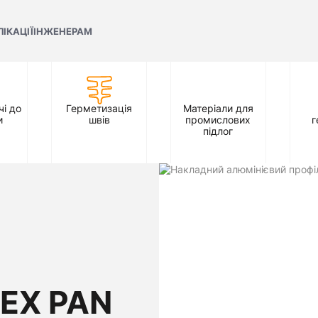
ЛІКАЦІЇ
ІНЖЕНЕРАМ
і до
Герметизація
Матеріали для
и
швів
промислових
г
підлог
EX PAN