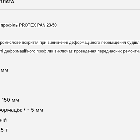
ПЛАТА
 профіль PROTEX PAN 23-50
ромислове покриття при виникненні деформаційного переміщення будівлі
єкті деформаційного профілю виключає проведення передчасних ремонтни
 мм
 150 мм
ормація: \ - 5 мм
іній
.5 т