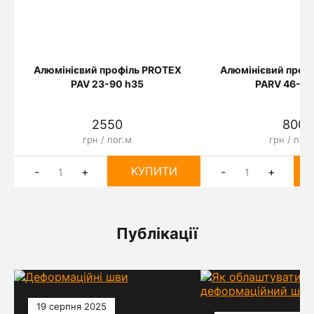
Алюмінієвий профіль PROTEX
Алюмінієвий проф
PAV 23-90 h35
PARV 46-30
2550
800
грн / пог.м
грн / пог.
КУПИТИ
-
+
-
+
Публікації
19 серпня 2025