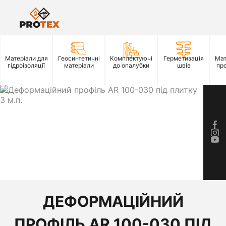
Матеріали для
Геосинтетичні
Комплектуючі
Герметизація
Мат
гідроізоляції
матеріали
до опалубки
швів
пр
ДЕФОРМАЦІЙНИЙ
ПРОФІЛЬ AR 100-030 ПІД