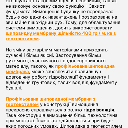
експлуатації такої вимощення невеликий, так як
не виконує основну свою функцію - Захист
фундамета. Вимощення будинку не передбачає
будь-яких важких навантажень і розрахована на
звичайне пішохідний рух. Тому, для облаштування
системи вимощення, досить використовувати
шиповидну мембрану щільністю 400 гр / м. кв з
геотекстилем
.
На зміну застарілим матеріалами приходять
сучасні і більш якісні. Застосування більш
рухомого, еластичного і водонепроникного
матеріалу, такого, як
профільована шиповидна
мембрана
, може забезпечити правильну і
довговічну роботу гідроізоляції фундаменту і
відведення грунтових, талих вод від фундаменту
будівлі.
Профільована шиповидної мембрани з
геотекстилем
у конструкції вимощення
прекрасно справляється з роллю
гідроізоляція
.
Така конструкція вимощення більш технологічна
при монтажі. Її монтаж здійснюється при будь-
яких погодних умовах. Шиповидка з геотекстилем