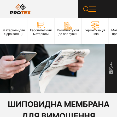
Матеріали для
Геосинтетичні
Комплектуючі
Герметизація
Мат
гідроізоляції
матеріали
до опалубки
швів
пр
ШИПОВИДНА МЕМБРАНА
ДЛЯ ВИМОЩЕННЯ