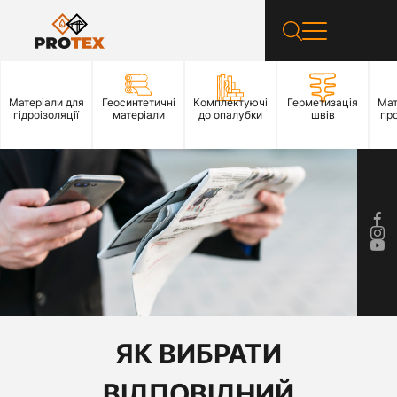
Матеріали для
Геосинтетичні
Комплектуючі
Герметизація
Мат
гідроізоляції
матеріали
до опалубки
швів
пр
ЯК ВИБРАТИ
ВІДПОВІДНИЙ