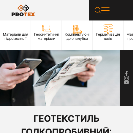
Матеріали для
Геосинтетичні
Комплектуючі
Герметизація
Мат
гідроізоляції
матеріали
до опалубки
швів
пр
ГЕОТЕКСТИЛЬ
ГОЛКОПРОБИВНИЙ: