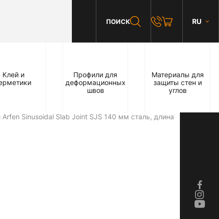
RU
ПОИСК
Клей и
Профили для
Материалы для
ерметики
деформационных
защиты стен и
швов
углов