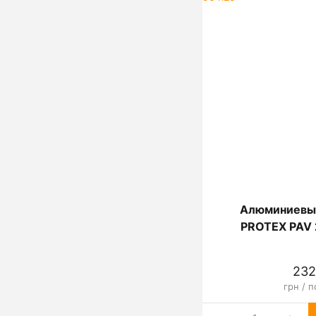
Алюминиевы
PROTEX PAV 
232
грн / п