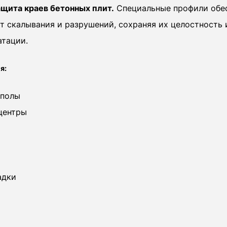
щита краев бетонных плит.
Специальные профили обе
от скалывания и разрушений, сохраняя их целостность 
атации.
я:
полы
центры
адки