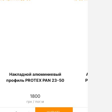
Накладной алюминиевый
Алюминиевы
профиль PROTEX PAN 23-50
PROTEX PARV
1800
80
грн / пог.м
грн / 