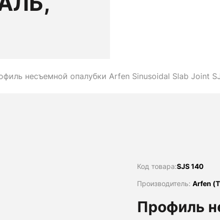
АЛЬ,
офиль несъемной опалубки Arfen Sinusoidal Slab Joint S
Код товара:
SJS 140
Производитель:
Arfen (
Профиль н