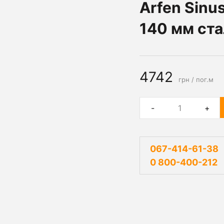
Arfen Sinus
140 мм ста
4742
грн / пог.м
-
+
067-414-61-38
0 800-400-212