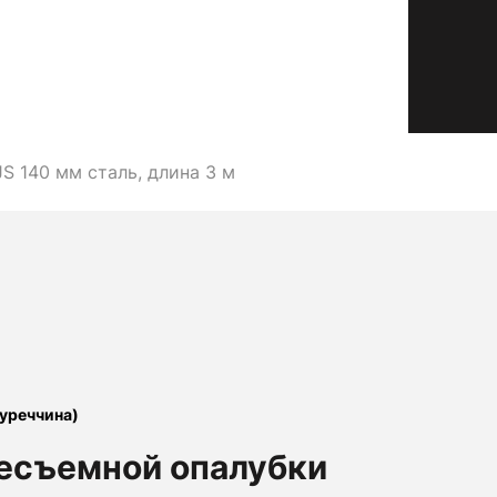
JS 140 мм сталь, длина 3 м
Туреччина)
есъемной опалубки