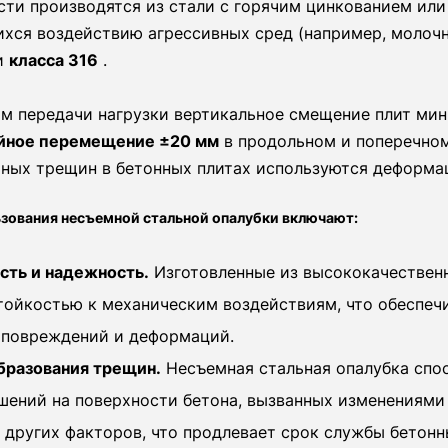
сти производятся из стали с горячим цинкованием ил
хся воздействию агрессивных сред (например, молочн
и
класса 316
.
м передачи нагрузки вертикальное смещение плит мин
йное перемещение ±20 мм
в продольном и поперечном
йных трещин в бетонных плитах используются деформа
зования несъемной стальной опалубки включают:
сть и надежность.
Изготовленные из высококачествен
тойкостью к механическим воздействиям, что обеспеч
 повреждений и деформаций.
бразования трещин.
Несъемная стальная опалубка спо
шений на поверхности бетона, вызванных изменениями
 других факторов, что продлевает срок службы бетонн