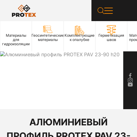
Материалы
Геосинтетические
Комплектующие
Герметизация
Мат
для
материалы
к опалубке
швов
про
гидроизоляции
АЛЮМИНИЕВЫЙ
ПРОФИЛЬ PROTEX PAV 23-