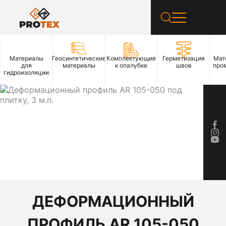
Материалы
Геосинтетические
Комплектующие
Герметизация
Мат
для
материалы
к опалубке
швов
про
гидроизоляции
ДЕФОРМАЦИОННЫЙ
ПРОФИЛЬ AR 105-050