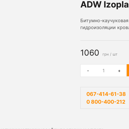
ADW Izopla
Битумно-каучуковая
гидроизоляции кровл
1060
грн / шт
-
+
067-414-61-38
0 800-400-212