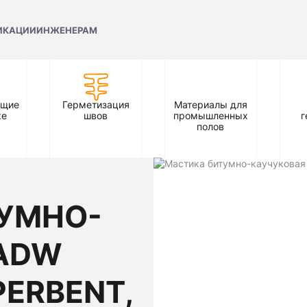
ИКАЦИИ
ИНЖЕНЕРАМ
ющие
Герметизация
Материалы для
ке
швов
промышленных
г
полов
УМНО-
ADW
PERBENT,