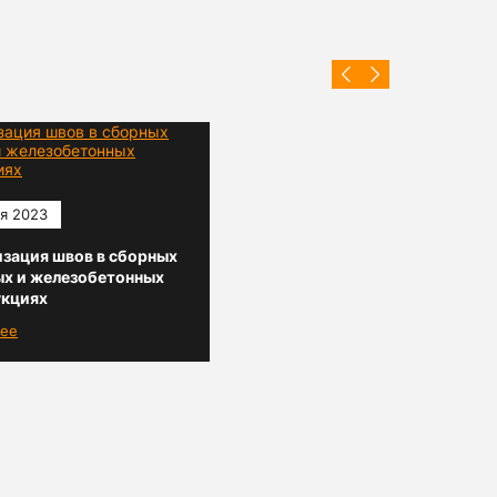
я 2023
зация швов в сборных
ых и железобетонных
укциях
ее