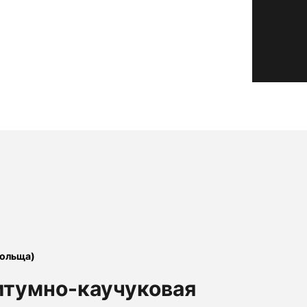
ольща)
итумно-каучуковая