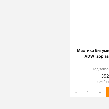
Мастика битумн
ADW Izoplast
Код товар
352
грн / в
-
+