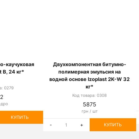
о-каучуковая
Двухкомпонентная битумно-
 B, 24 кг*
полимерная эмульсия на
водной основе Izoplast 2K-W 32
кг*
а: 0279
Код товара: 0308
2
едро
5875
грн / шт
КУПИТЬ
-
+
КУПИТЬ