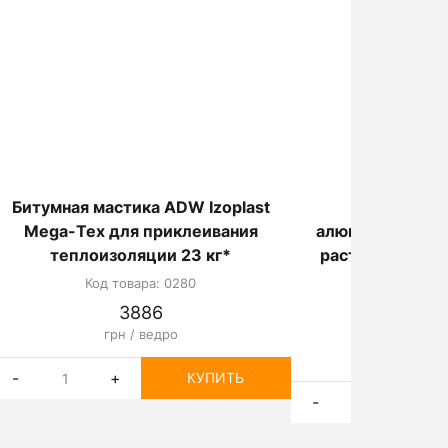
Битумная мастика ADW ​​Izoplast
Мастика 
Mega-Tex для приклеивания
алюминиевая на
теплоизоляции 23 кг*
растворителе Iz
л
Код товара: 0280
Код товар
3886
грн / ведро
18
грн /
-
+
КУПИТЬ
-
+