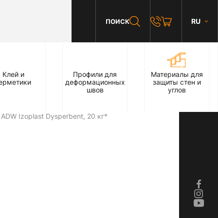
RU
ПОИСК
Клей и
Профили для
Материалы для
ерметики
деформационных
защиты стен и
швов
углов