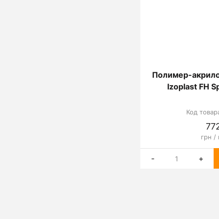
Полимер-акрило
Izoplast FH S
Код товар
77
грн /
-
+