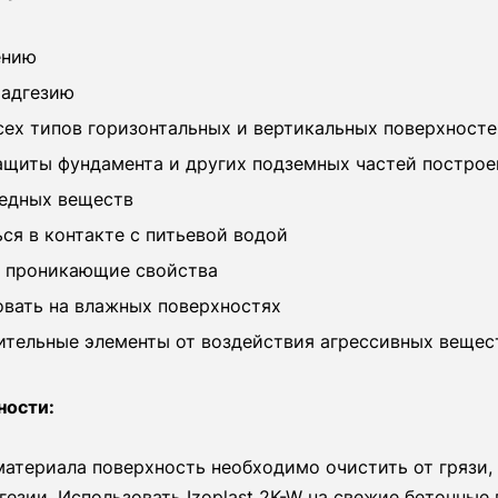
ению
 адгезию
сех типов горизонтальных и вертикальных поверхност
ащиты фундамента и других подземных частей построе
едных веществ
ся в контакте с питьевой водой
 проникающие свойства
вать на влажных поверхностях
тельные элементы от воздействия агрессивных вещес
ности:
атериала поверхность необходимо очистить от грязи, 
езии. Использовать Izoplast 2K-W на свежие бетонные