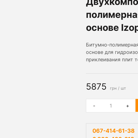
Двухкомпо
полимерна
основе Izo
Битумно-полимерная
основе для гидроизо
приклеивания плит т
5875
грн / шт
-
+
067-414-61-38