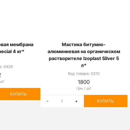
вая мембрана
Мастика битумно-
pecial 4 кг*
алюминиевая на органическом
растворителе Izoplast Silver 5
л*
а: 0426
Код товара: 0310
2
 шт
1800
грн / шт
КУПИТЬ
-
+
КУПИТЬ