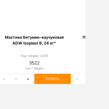
Мастика битумно-каучуковая
Праймер би
ADW Izoplast B, 24 кг*
Izoplast 
Код товара: 0279
Код товар
3522
33
грн / ведро
грн /
-
+
-
+
КУПИТЬ