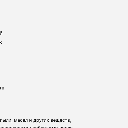
ей
к
тв
пыли, масел и других веществ,
 поверхности необходимо после