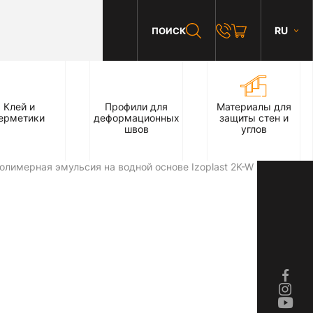
RU
ПОИСК
Клей и
Профили для
Материалы для
ерметики
деформационных
защиты стен и
швов
углов