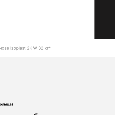
ве Izoplast 2K-W 32 кг*
ольща)