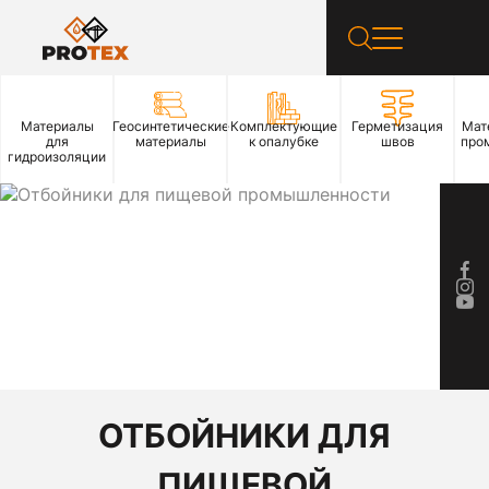
Материалы
Геосинтетические
Комплектующие
Герметизация
Мат
для
материалы
к опалубке
швов
про
гидроизоляции
ОТБОЙНИКИ ДЛЯ
ПИЩЕВОЙ