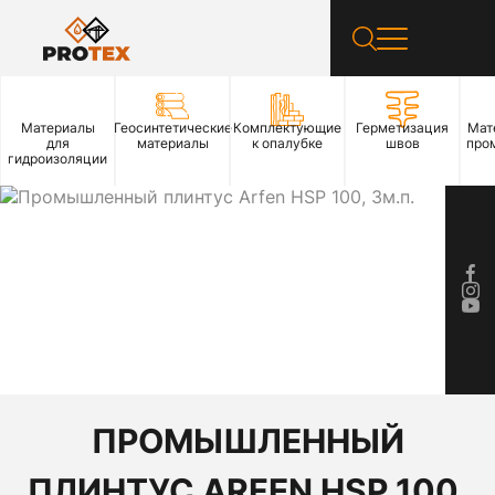
Материалы
Геосинтетические
Комплектующие
Герметизация
Мат
для
материалы
к опалубке
швов
про
гидроизоляции
ПРОМЫШЛЕННЫЙ
ПЛИНТУС ARFEN HSP 100,