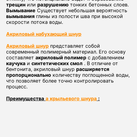
трещин
или
разрушению
тонких бетонных слоев.
Вымывание
Существует небольшая вероятность
вымывания
глины из полости шва при высокой
скорости потока воды.
Акриловый набухающий шнур
Акриловый шнур
представляет собой
современный полимерный материал. Его основу
составляет
акриловый полимер
с добавлением
каучука
и
синтетических смол
. В отличие от
бентонита, акриловый шнур
расширяется
пропорционально
количеству поглощенной воды,
что позволяет более точно контролировать
процесс.
Преимущества
а
крыльевого
шнура
: