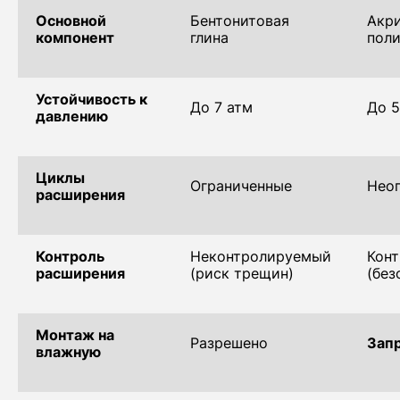
Основной
Бентонитовая
Акр
компонент
глина
поли
Устойчивость к
До 7 атм
До 5
давлению
Циклы
Ограниченные
Нео
расширения
Контроль
Неконтролируемый
Кон
расширения
(риск трещин)
(без
Монтаж на
Разрешено
Зап
влажную