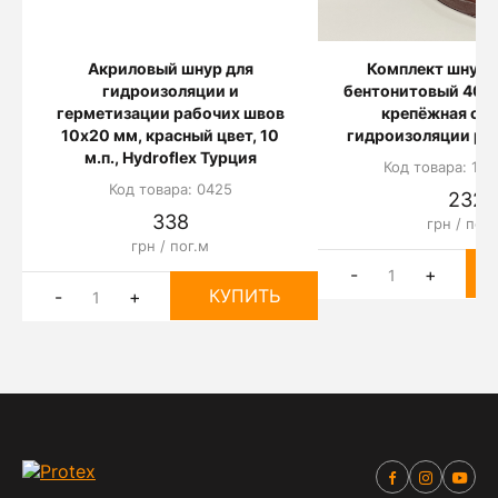
Акриловый шнур для
Комплект шнур 
гидроизоляции и
бентонитовый 40 м.
герметизации рабочих швов
крепёжная сет
10х20 мм, красный цвет, 10
гидроизоляции ра
м.п., Hydroflex Турция
Код товара: 10
Код товара: 0425
232
338
грн / пог.
грн / пог.м
-
+
КУПИТЬ
-
+