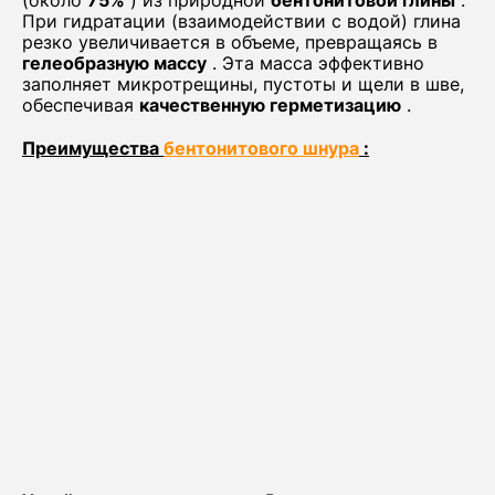
(около
75%
) из природной
бентонитовой глины
.
При гидратации (взаимодействии с водой) глина
резко увеличивается в объеме, превращаясь в
гелеобразную массу
. Эта масса эффективно
заполняет микротрещины, пустоты и щели в шве,
обеспечивая
качественную герметизацию
.
Преимущества
бентонитового шнура
: