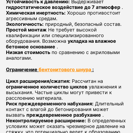
Устойчивость к давлению:
Выдерживает
гидростатическое воздействие до 7 атмосфер
.
Химическая инертность:
Хорошо противостоит
агрессивным средам.
Экологичность:
природный, безопасный состав.
Простой монтаж
Не требует высокой
квалификации или специализированного
оборудования. Возможна
укладка на влажное
бетонное основание
.
Низкая
стоимость
по сравнению с акриловыми
аналогами.
Ограничение
бентонитового шнура
:
Цикл расширения/сжатия:
Рассчитан на
ограниченное количество циклов
увлажнения и
высыхания. Частые циклы могут привести к
расслоению материала.
Риск преждевременного набухания:
Длительный
контакт с влагой до бетонирования может
вызвать
преждевременное разбухание
.
Неконтролируемое расширение:
В определенных
условиях может оказать чрезмерное давление на
стяжку, что потенциально ведет к образованию