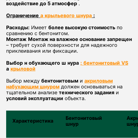
воздействие до 5 атмосфер
.
Ограничение
а
крыльевого
шнура
:
Расходы:
Имеет
более высокую стоимость
по
сравнению с бентонитом.
Монтаж
Монтаж на влажное основание запрещен
– требует сухой поверхности для надежного
приклеивания или фиксации.
Выбор
н
обухающего
ш
нура
:
бентонитовый
VS
а
крыловой
Выбор между
бентонитовым
и
акриловым
набухающим шнуром
должен основываться на
тщательном анализе
технического задания
и
условий эксплуатации
объекта.
Бентонитовый
Акр
Характеристика
шнур
шну