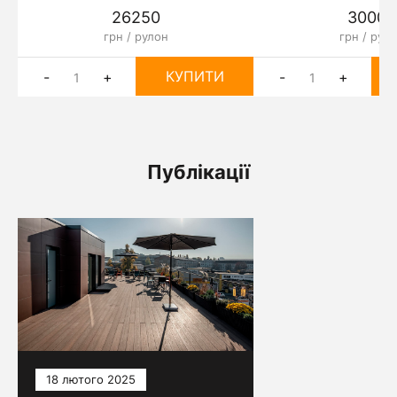
26250
30000
грн / рулон
грн / рул
КУПИТИ
-
+
-
+
Публікації
18 лютого 2025