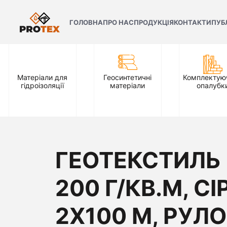
ГОЛОВНА
ПРО НАС
ПРОДУКЦІЯ
КОНТАКТИ
ПУБ
Матеріали для
Геосинтетичні
Комплектуюч
гідроізоляції
матеріали
опалубк
ГЕОТЕКСТИЛЬ
200 Г/КВ.М, СІ
2Х100 М, РУЛО