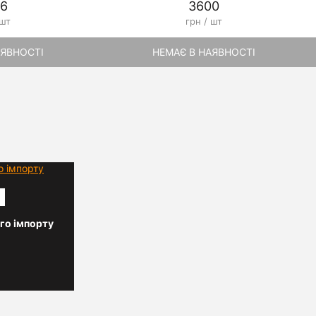
6
3600
 шт
грн / шт
АЯВНОСТІ
НЕМАЄ В НАЯВНОСТІ
го імпорту