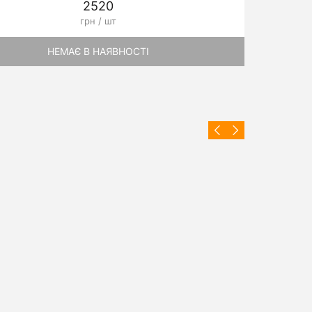
2520
13
грн / шт
грн /
НЕМАЄ В НАЯВНОСТІ
НЕМАЄ В Н