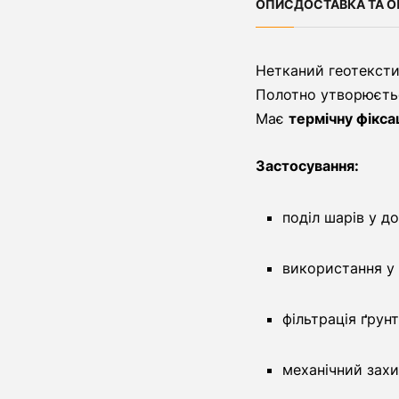
ОПИС
ДОСТАВКА ТА О
Нетканий геотексти
Полотно утворюєть
Має
термічну фікса
Застосування:
поділ шарів у д
використання у
фільтрація ґрун
механічний захи