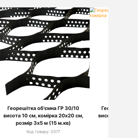
Георешітка об'ємна ГР 30/10
Георешітка об
висота 10 см, комірка 20х20 см,
висота 5 см, ко
розмір 3х5 м (15 м.кв)
розмір 3х4 
Код товару: 0377
Код товар