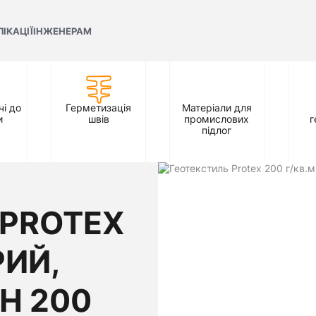
ЛІКАЦІЇ
ІНЖЕНЕРАМ
і до
Герметизація
Матеріали для
и
швів
промислових
г
підлог
 PROTEX
РИЙ,
Н 200