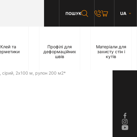
UA
ПОШУК
Клей та
Профілі для
Матеріали для
ерметики
деформаційних
захисту стін і
швів
кутів