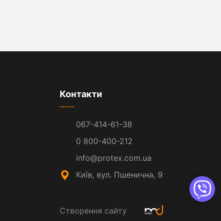
Контакти
067-414-61-38
0 800-400-212
info@protex.com.ua
Київ, вул. Пшенична, 9
Створення сайту