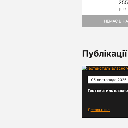
255
грн /
НЕМАЄ В Н
Публікації
05 листопада 2025
Геотекстиль власно
Детальніше