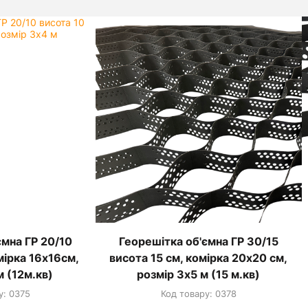
ємна ГР 20/10
Георешітка об'ємна ГР 30/15
мірка 16х16см,
висота 15 см, комірка 20х20 см,
м (12м.кв)
розмір 3х5 м (15 м.кв)
у: 0375
Код товару: 0378