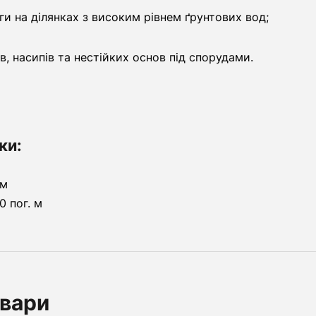
ги на ділянках з високим рівнем ґрунтових вод;
в, насипів та нестійких основ під спорудами.
ки:
 м
00 пог. м
овари