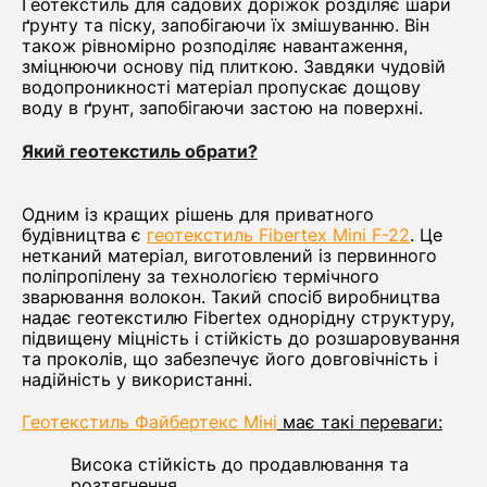
Геотекстиль для садових доріжок розділяє шари
ґрунту та піску, запобігаючи їх змішуванню. Він
також рівномірно розподіляє навантаження,
зміцнюючи основу під плиткою. Завдяки чудовій
водопроникності матеріал пропускає дощову
воду в ґрунт, запобігаючи застою на поверхні.
Який геотекстиль обрати?
Одним із кращих рішень для приватного
будівництва є
геотекстиль Fibertex Mini F-22
. Це
нетканий матеріал, виготовлений із первинного
поліпропілену за технологією термічного
зварювання волокон. Такий спосіб виробництва
надає геотекстилю Fibertex однорідну структуру,
підвищену міцність і стійкість до розшаровування
та проколів, що забезпечує його довговічність і
надійність у використанні.
Геотекстиль Файбертекс Міні
має такі переваги:
Висока стійкість до продавлювання та
розтягнення