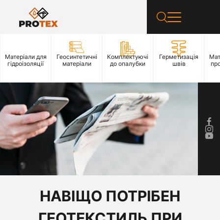
Матеріали для
Геосинтетичні
Комплектуючі
Герметизація
Мат
гідроізоляції
матеріали
до опалубки
швів
пр
НАВІЩО ПОТРІБЕН
ГЕОТЕКСТИЛЬ ПРИ