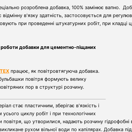
еціально розроблена добавка, 100% замінює вапно. Доб
є відмінну в'язку здатність, застосовується для регул
вують при проведенні штукатурних робіт, при кладці це
 роботи добавки для цементно-піщаних
OTEX
працює, як повітровтягуюча добавка.
бульбашки повітря формують велику
повітряних пор в структурі розчину.
ріал стає пластичним, зберігає в'язкість і
 усього циклу робіт і при технологічних
и повітря, що утворилися, надають розчину гідрофобні
 викликане рухом вільної води по капілярах. Добавка п