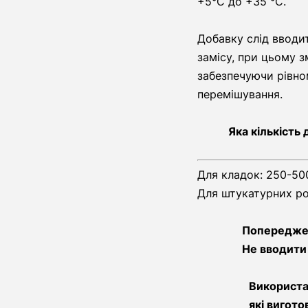
+5°С до +35 °С.
Добавку слід вводи
замісу, при цьому з
забезпечуючи рівно
перемішування.
Яка кількість
Для кладок: 250-50
Для штукатурних ро
Попередже
Не вводити 
Використан
які вигото