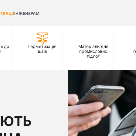
ЛІКАЦІЇ
ІНЖЕНЕРАМ
і до
Герметизація
Матеріали для
и
швів
промислових
г
підлог
УЮТЬ