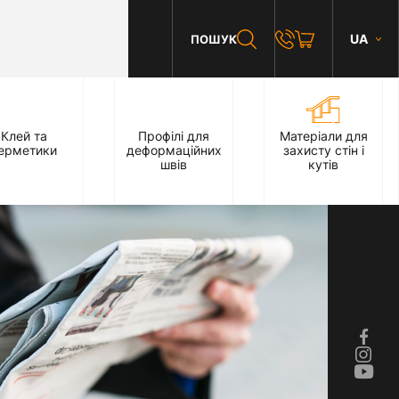
UA
ПОШУК
Клей та
Профілі для
Матеріали для
ерметики
деформаційних
захисту стін і
швів
кутів