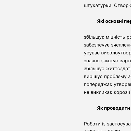
штукатурки. Створю
Які основні п
збільшує міцність р
забезпечує зчеплен
усуває висолоутво
значно знижує варт
збільшує життєздат
вирішує проблему з
попереджає утворе
не викликає корозії
Як проводити 
Роботи із застосув