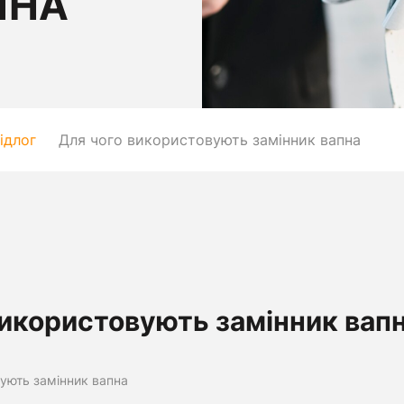
ПНА
ідлог
Для чого використовують замінник вапна
використовують замінник вап