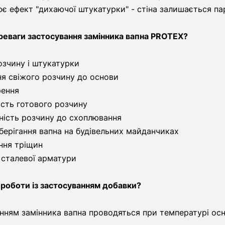
є ефект "дихаючої штукатурки" - стіна залишається па
ереваги застосування замінника вапна PROTEX?
озчину і штукатурки
ня свіжого розчину до основи
рення
ість готового розчину
ність розчину до схоплювання
берігання вапна на будівельних майданчиках
ння тріщин
 сталевої арматури
роботи із застосуванням добавки?
анням замінника вапна проводяться при температурі ос