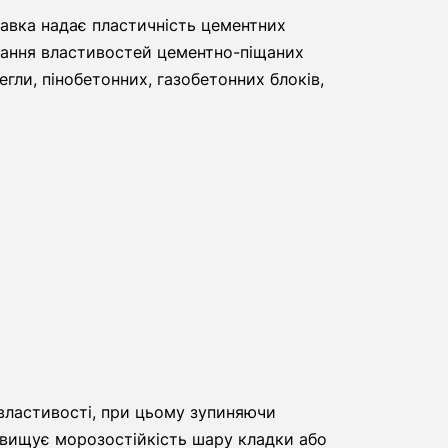
авка надає пластичність цементних
ювання властивостей цементно-піщаних
гли, пінобетонних, газобетонних блоків,
 властивості, при цьому зупиняючи
ідвищує морозостійкість шару кладки або