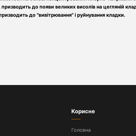
призводить до появи великих висолів на цегляній кладці
призводить до "вивітрювання" і руйнування кладки.
Корисне
Головна