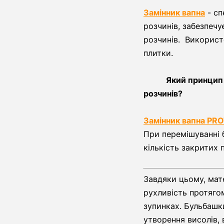
Замінник вапна
- сп
розчинів, забезпечу
розчинів. Використо
плитки.
Який принцип
розчинів?
Замінник вапна PR
При перемішуванні 
кількість закритих 
Завдяки цьому, мате
рухливість протягом
зупинках. Бульбашк
утворення висолів,