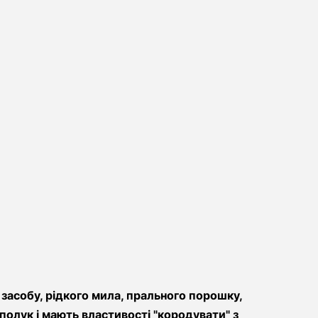
засобу, рідкого мила, прального порошку,
полук і мають властивості "кородувати" з