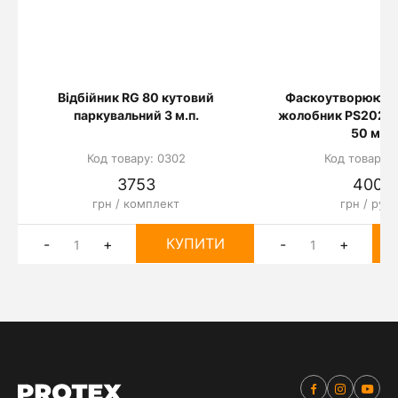
Відбійник RG 80 кутовий
Фаскоутворюючи
паркувальний 3 м.п.
жолобник PS2020,
50 м.п.
Код товару: 0302
Код товару: 
3753
4000
грн / комплект
грн / рул
КУПИТИ
-
+
-
+