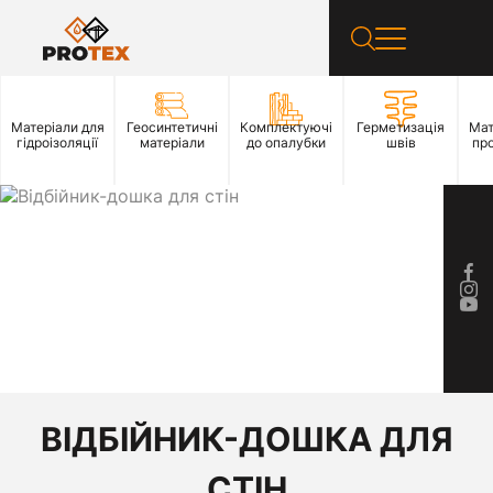
Матеріали для
Геосинтетичні
Комплектуючі
Герметизація
Мат
гідроізоляції
матеріали
до опалубки
швів
пр
ВІДБІЙНИК-ДОШКА ДЛЯ
СТІН