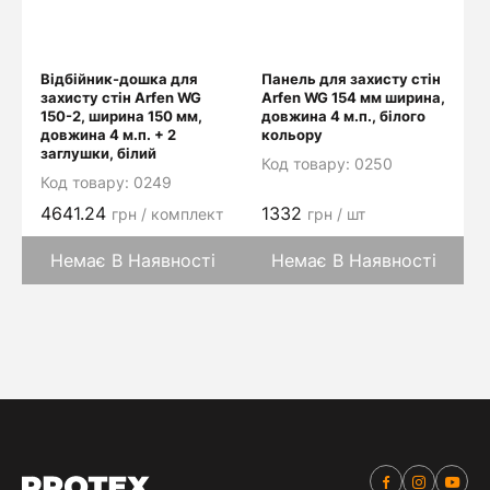
Відбійник-дошка для
Панель для захисту стін
захисту стін Arfen WG
Arfen WG 154 мм ширина,
150-2, ширина 150 мм,
довжина 4 м.п., білого
довжина 4 м.п. + 2
кольору
заглушки, білий
Код товару:
0250
Код товару:
0249
4641.24
1332
грн / комплект
грн / шт
Немає В Наявності
Немає В Наявності