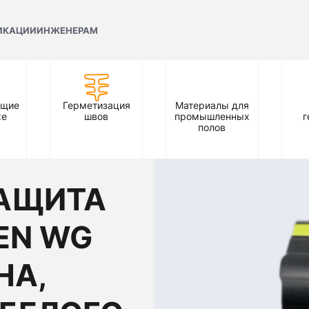
ИКАЦИИ
ИНЖЕНЕРАМ
ющие
Герметизация
Материалы для
ке
швов
промышленных
г
полов
АЩИТА
EN WG
НА,