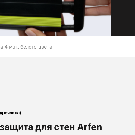
 4 м.п., белого цвета
Туреччина)
защита для стен Arfen