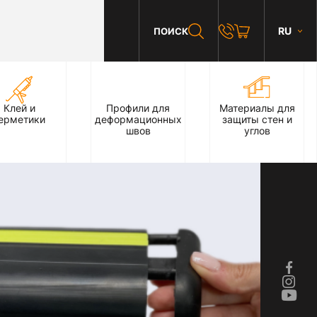
RU
ПОИСК
Клей и
Профили для
Материалы для
ерметики
деформационных
защиты стен и
швов
углов