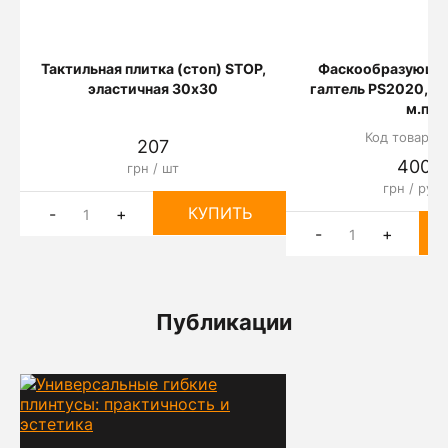
Тактильная плитка (стоп) STOP,
Фаскообразующи
эластичная 30х30
галтель PS2020, 2
м.п.
Код товара: 
207
4000
грн / шт
грн / рул
КУПИТЬ
-
+
-
+
Публикации