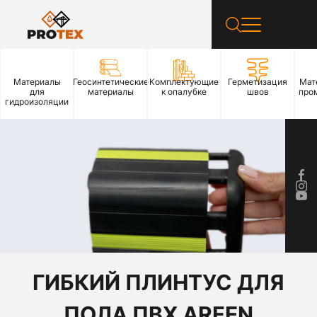
Материалы
Геосинтетические
Комплектующие
Герметизация
Мат
для
материалы
к опалубке
швов
про
гидроизоляции
ГИБКИЙ ПЛИНТУС ДЛЯ
ПОЛА ПВХ ARFEN