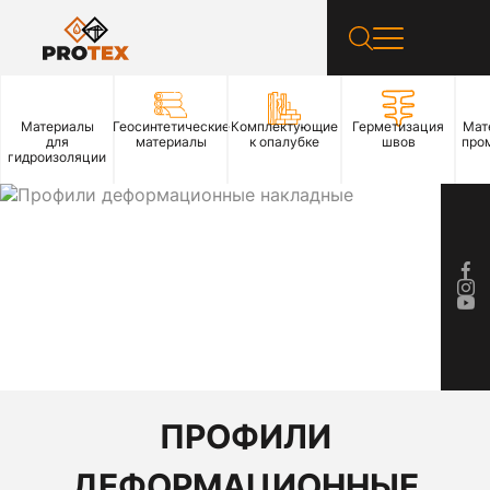
Материалы
Геосинтетические
Комплектующие
Герметизация
Мат
для
материалы
к опалубке
швов
про
гидроизоляции
ПРОФИЛИ
ДЕФОРМАЦИОННЫЕ