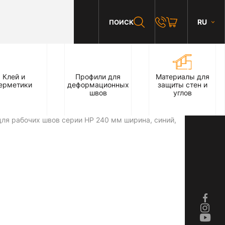
RU
ПОИСК
Клей и
Профили для
Материалы для
ерметики
деформационных
защиты стен и
швов
углов