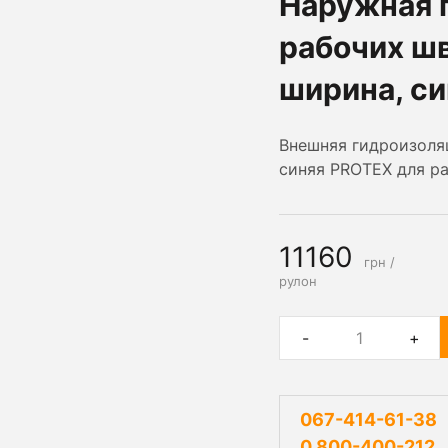
Наружная 
рабочих ш
ширина, си
Внешняя гидроизоля
синяя PROTEX для ра
11160
грн /
рулон
-
+
067-414-61-38
0 800-400-212