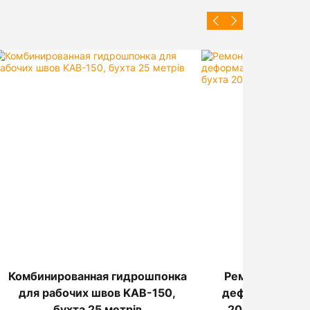
Комбинированная гидрошпонка
Ремонтная гид
для рабочих швов KAB-150,
деформационн
бухта 25 метрів
200, ПВХ, бухт