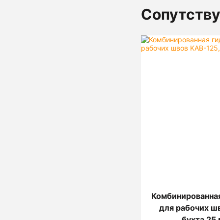
Сопутств
Комбинированна
для рабочих ш
бухта 25