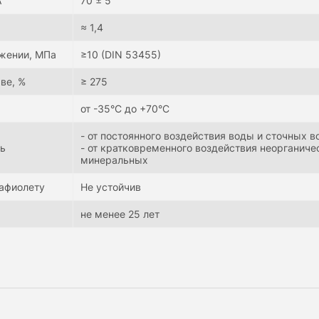
А
70 ± 5
≈ 1,4
яжении, МПа
≥10 (DIN 53455)
ве, %
≥ 275
от -35°С до +70°С
- от постоянного воздействия воды и сточных в
ть
- от кратковременного воздействия неорганиче
минеральных
рафиолету
Не устойчив
не менее 25 лет