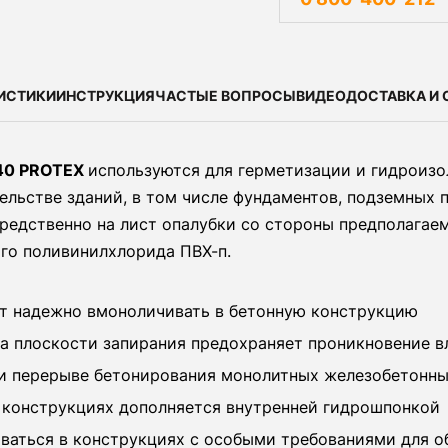
ИСТИКИ
ИНСТРУКЦИЯ
ЧАСТЫЕ ВОПРОСЫ
ВИДЕО
ДОСТАВКА И 
40 PROTEX
используются для герметизации и гидроизо
льстве зданий, в том числе фундаментов, подземных па
едственно на лист опалубки со стороны предполагаем
го поливинилхлорида ПВХ-п.
т надежно вмоноличивать в бетонную конструкцию
на плоскости запирания предохраняет проникновение в
и перерыве бетонирования монолитных железобетонны
 конструкциях дополняется внутренней гидрошпонкой
ваться в конструкциях с особыми требованиями для о