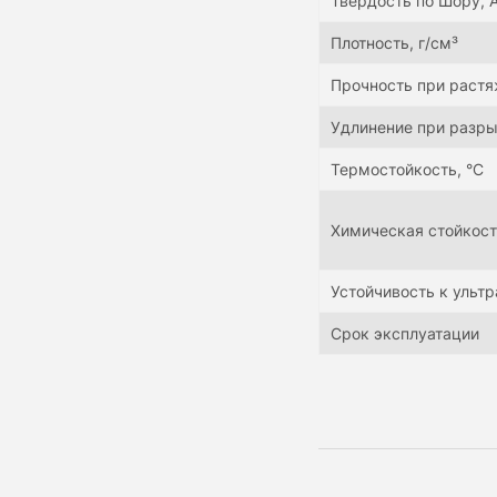
Твердость по Шору, 
Плотность, г/см³
Прочность при раст
Удлинение при разры
Термостойкость, °С
Химическая стойкос
Устойчивость к ульт
Срок эксплуатации