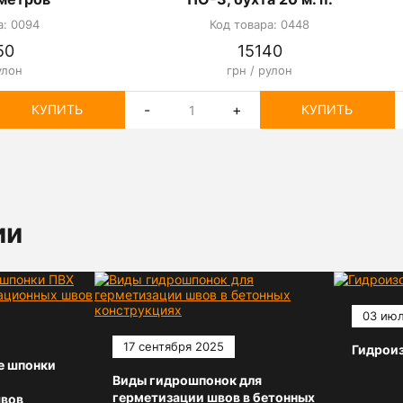
а: 0094
Код товара: 0448
50
15140
улон
грн / рулон
-
+
КУПИТЬ
КУПИТЬ
ии
03 июл
17 сентября 2025
Гидрои
е шпонки
Виды гидрошпонок для
герметизации швов в бетонных
вов