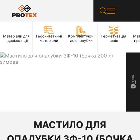
Матеріали для
Геосинтетичні
Комплектуючі
Герметизація
Мат
гідроізоляції
матеріали
до опалубки
швів
пр
МАСТИЛО ДЛЯ
ОПАЛУБКИ ЗФ-10 (БОЧКА