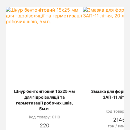
Шнур бентонітовий 15х25 мм
Змазка для форм т
для гідроізоляції та
ЗАП-11 літня,
герметизації робочих швів,
5м.п.
Код товару: 
Код товару: 0110
2145.6
220
грн / канис