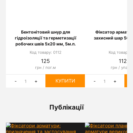
Бентонітовий шнур для
Фіксатор арматур
гідроізоляції та герметизації
захисний шар 50 м
робочих швів 5х20 мм, 5м.п.
Код товару: 0112
Код товару: 
125
1124
грн / пог.м
грн / упако
КУПИТИ
-
+
-
+
Публікації