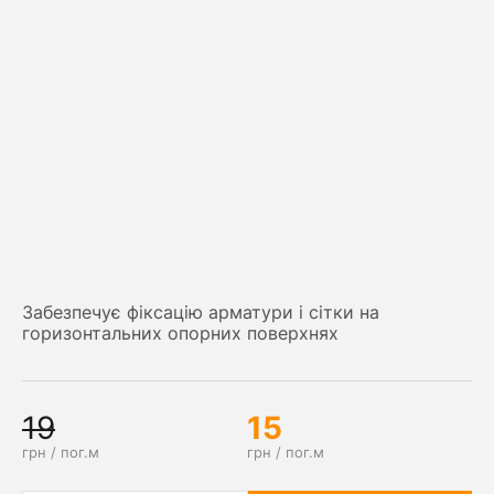
Забезпечує фіксацію арматури і сітки на
горизонтальних опорних поверхнях
19
15
грн / пог.м
грн / пог.м