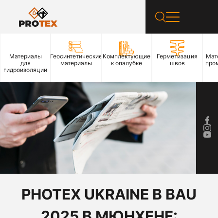
Материалы
Геосинтетические
Комплектующие
Герметизация
Мат
для
материалы
к опалубке
швов
про
гидроизоляции
PHOTEX UKRAINE В BAU
2025 В МЮНХЕНЕ: